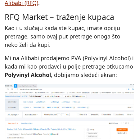
Alibabi (RFQ)
.
RFQ Market – traženje kupaca
Kao i u slučaju kada ste kupac, imate opciju
pretrage, samo ovaj put pretrage onoga što
neko želi da kupi.
Mi na Alibabi prodajemo PVA (Polyvinyl Alcohol) i
kada mi kao prodavci u polje pretrage otkucamo
Polyvinyl Alcohol
, dobijamo sledeći ekran: