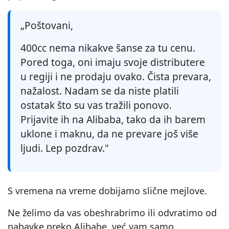
„Poštovani,
400cc nema nikakve šanse za tu cenu.
Pored toga, oni imaju svoje distributere
u regiji i ne prodaju ovako. Čista prevara,
nažalost. Nadam se da niste platili
ostatak što su vas tražili ponovo.
Prijavite ih na Alibaba, tako da ih barem
uklone i maknu, da ne prevare još više
ljudi. Lep pozdrav."
S vremena na vreme dobijamo slične mejlove.
Ne želimo da vas obeshrabrimo ili odvratimo od
nabavke preko Alibabe, već vam samo