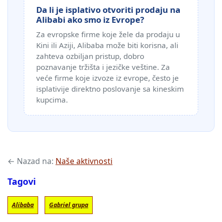
Da li je isplativo otvoriti prodaju na
Alibabi ako smo iz Evrope?
Za evropske firme koje žele da prodaju u
Kini ili Aziji, Alibaba može biti korisna, ali
zahteva ozbiljan pristup, dobro
poznavanje tržišta i jezičke veštine. Za
veće firme koje izvoze iz evrope, često je
isplativije direktno poslovanje sa kineskim
kupcima.
← Nazad na:
Naše aktivnosti
Tagovi
Alibaba
Gabriel grupa