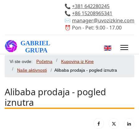
📞
+381 642280245
📞
+86 15208965341
✉️
manager@uvozizkine.com
⏰ Pon - Pet: 9.00 - 17.00
Izaberite vaš 
Vi ste ovde:
Početna
Kupovina iz Kine
Naše aktivnosti
Alibaba prodaja - pogled iznutra
Alibaba prodaja - pogled
iznutra