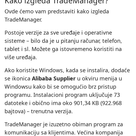
Kako izgleda TradeManager?
Ovde ćemo vam predstaviti kako izgleda
TradeManager.
Postoje verzije za sve uređaje i operativne
sisteme – bilo da je u pitanju računar, telefon,
tablet i sl. Možete ga istovremeno koristiti na
više uređaja.
Ako koristite Windows, kada se instalira, dodaće
se ikonica
Alibaba Supplier
u okviru menija u
Windowsu kako bi se omogućio brz pristup
programu. Instalacioni program uključuje 73
datoteke i obično ima oko 901,34 KB (922.968
bajtova) – trenutna verzija.
TradeManager je izuzetno obiman program za
komunikaciju sa klijentima. Većina kompanija