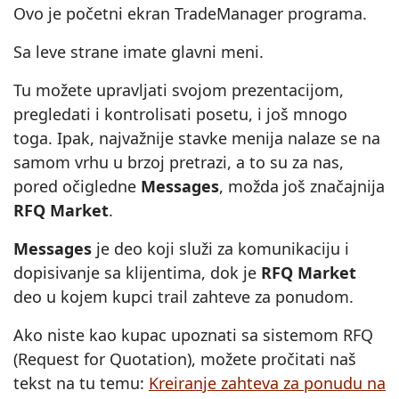
Ovo je početni ekran TradeManager programa.
Sa leve strane imate glavni meni.
Tu možete upravljati svojom prezentacijom,
pregledati i kontrolisati posetu, i još mnogo
toga. Ipak, najvažnije stavke menija nalaze se na
samom vrhu u brzoj pretrazi, a to su za nas,
pored očigledne
Messages
, možda još značajnija
RFQ Market
.
Messages
je deo koji služi za komunikaciju i
dopisivanje sa klijentima, dok je
RFQ Market
deo u kojem kupci trail zahteve za ponudom.
Ako niste kao kupac upoznati sa sistemom RFQ
(Request for Quotation), možete pročitati naš
tekst na tu temu:
Kreiranje zahteva za ponudu na