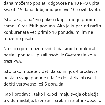
dana možemo poslati odgovore na 10 RFQ upita.
Svakih 15 dana dobijamo ponovo 10 novih kvota.
Isto tako, u našem paketu kupci mogu primiti
samo 10 različitih ponuda. Ako je kupac od naših
konkurenata već primio 10 ponuda, mi im ne
možemo pisati.
Na slici gore možete videti da smo kontaktirali,
poslali ponudu i pisali osobi iz Gvatemale koja
traži PVA.
Isto tako možete videti da su im još 4 prodavca
poslalo svoje ponude i da će do isteka obavesti
dobiti verovatno još 5 ponuda.
Kao i prodavci, tako i kupci imaju svoja obeležja
u vidu medalja: bronzani, srebrni i zlatni kupac, u