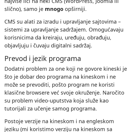
najviše liči na neki CMS (WordPress, Joomla ili
slično), samo je
mnogo
opširniji.
CMS su alati za izradu i upravljanje sajtovima –
sistemi za upravljanje sadržajem. Omogućavaju
korisnicima da kreiraju, uređuju, obrađuju,
objavljuju i čuvaju digitalni sadržaj.
Prevod i jezik programa
Dodatni problem za one koji ne govore kineski je
što je dobar deo programa na kineskom i ne
može se prevoditi, pošto program ne koristi
klasične browsere već svoje okruženje. Naročito
su problem video-uputstva koja služe kao
tutorijali za učenje samog programa.
Postoje verzije na kineskom i na engleskom
jeziku (mi koristimo verziju na kineskom sa