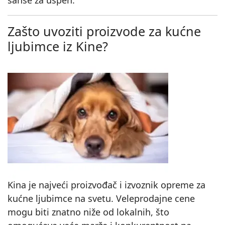
šanse za uspeh.
Zašto uvoziti proizvode za kućne
ljubimce iz Kine?
Kina je najveći proizvođač i izvoznik opreme za
kućne ljubimce na svetu. Veleprodajne cene
mogu biti znatno niže od lokalnih, što