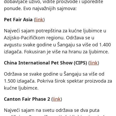
dobavljače uživo, vidite proizvode i uporedite
ponude. Evo najvažnijih sajmova:
Pet Fair Asia
(
link
)
Najveći sajam potrepština za kućne ljubimce u
Azijsko-Pacifičkom regionu. Održava se u
avgustu svake godine u Šangaju sa više od 1.400
izlagača. Fokusiran je više na hranu za ljubimce.
China International Pet Show (CIPS)
(
link
)
Održava se svake godine u Šangaju sa više od
1.500 izlagača. Pokriva širok spektar proizvoda za
kućne ljubimce.
Canton Fair Phase 2
(
link
)
Najveći sajam na svetu održava se dva puta