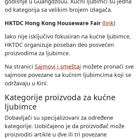
godišnje u Guangdžouu. Kućni ljubimci su jedna
od kategorija sa velikim brojem izlagača.
HKTDC Hong Kong Houseware Fair
(
link
)
Iako nije isključivo fokusiran na kućne ljubimce,
HKTDC organizuje poseban deo posvećen
proizvodima za ljubimce.
Na stranici
Sajmovi i smeštaj
možete pronaći sve
sajmove povezane sa kućnim ljubimcima koji se
održavaju u Kini.
Kategorije proizvoda za kućne
ljubimce
Dobavljači su specijalizovani za određene
kategorije. Uobičajeno je da proizvođač može
proizvoditi artikle u dve ili tri povezane