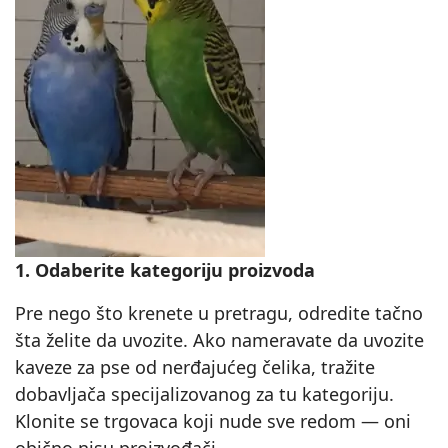
1. Odaberite kategoriju proizvoda
Pre nego što krenete u pretragu, odredite tačno
šta želite da uvozite. Ako nameravate da uvozite
kaveze za pse od nerđajućeg čelika, tražite
dobavljača specijalizovanog za tu kategoriju.
Klonite se trgovaca koji nude sve redom — oni