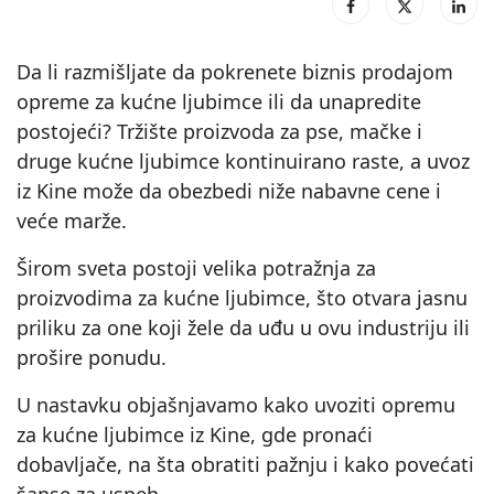
Da li razmišljate da pokrenete biznis prodajom
opreme za kućne ljubimce ili da unapredite
postojeći? Tržište proizvoda za pse, mačke i
druge kućne ljubimce kontinuirano raste, a uvoz
iz Kine može da obezbedi niže nabavne cene i
veće marže.
Širom sveta postoji velika potražnja za
proizvodima za kućne ljubimce, što otvara jasnu
priliku za one koji žele da uđu u ovu industriju ili
prošire ponudu.
U nastavku objašnjavamo kako uvoziti opremu
za kućne ljubimce iz Kine, gde pronaći
dobavljače, na šta obratiti pažnju i kako povećati