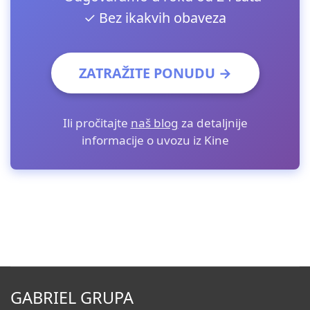
✓ Bez ikakvih obaveza
ZATRAŽITE PONUDU →
Ili pročitajte
naš blog
za detaljnije
informacije o uvozu iz Kine
GABRIEL GRUPA