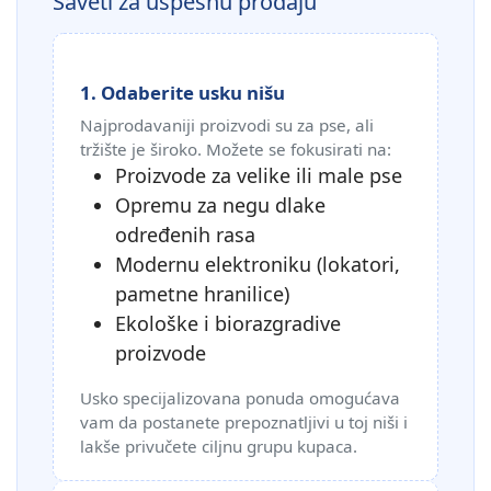
Saveti za uspešnu prodaju
1. Odaberite usku nišu
Najprodavaniji proizvodi su za pse, ali
tržište je široko. Možete se fokusirati na:
Proizvode za velike ili male pse
Opremu za negu dlake
određenih rasa
Modernu elektroniku (lokatori,
pametne hranilice)
Ekološke i biorazgradive
proizvode
Usko specijalizovana ponuda omogućava
vam da postanete prepoznatljivi u toj niši i
lakše privučete ciljnu grupu kupaca.