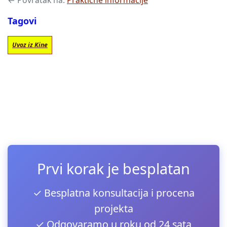
← Povratak na:
Praktične informacije
Tagovi
Uvoz iz Kine
Prvi korak je besplatan
✓ Besplatna konsultacija i procena
projekta
✓ Odgovaramo u roku od 24 sata