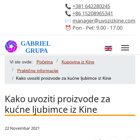
📞
+381 642280245
📞
+86 15208965341
✉️
manager@uvozizkine.com
⏰ Pon - Pet: 9.00 - 17.00
Izaberite vaš 
Vi ste ovde:
Početna
Kupovina iz Kine
Praktične informacije
Kako uvoziti proizvode za kućne ljubimce iz Kine
Kako uvoziti proizvode za
kućne ljubimce iz Kine
22 Novembar 2021