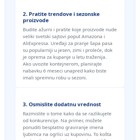
2. Pratite trendove i sezonske
proizvode
Budite ažurni i pratite koje proizvode nude
veliki svetski sajtovi poput Amazona i
AliExpressa. Uređaji za pranje šapa pasa
su popularniji u jesen, zimi i proleće, dok
je oprema za kupanje u letu traženija.
Ako uvozite kontejnerom, planirajte
nabavku 6 meseci unapred kako biste
imali spremnu robu u sezoni.
3. Osmislite dodatnu vrednost
Razmislite o tome kako da se razlikujete
od konkurencije. Na primer, možete
ponuditi besplatno graviranje imena
ljubimca na ogrlici uz kupovinu. To košta