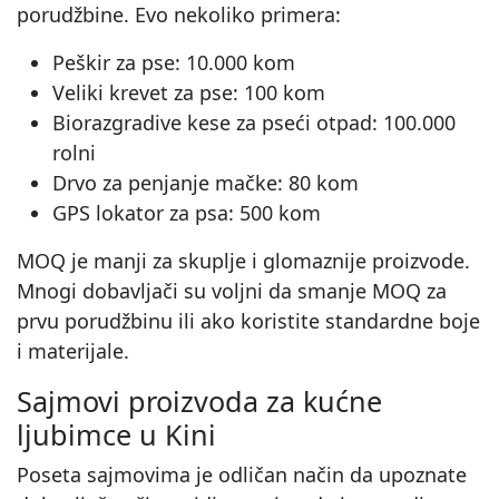
porudžbine. Evo nekoliko primera:
Peškir za pse: 10.000 kom
Veliki krevet za pse: 100 kom
Biorazgradive kese za pseći otpad: 100.000
rolni
Drvo za penjanje mačke: 80 kom
GPS lokator za psa: 500 kom
MOQ je manji za skuplje i glomaznije proizvode.
Mnogi dobavljači su voljni da smanje MOQ za
prvu porudžbinu ili ako koristite standardne boje
i materijale.
Sajmovi proizvoda za kućne
ljubimce u Kini
Poseta sajmovima je odličan način da upoznate