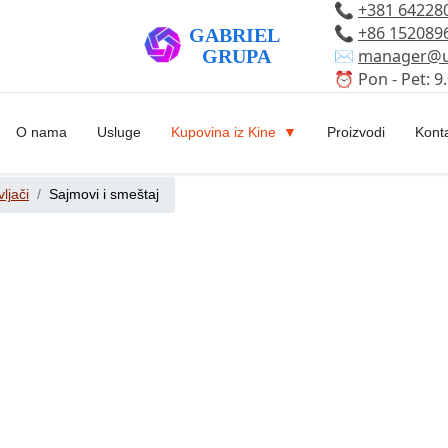
📞
+381 64228
📞
+86 152089
✉️
manager@u
⏰ Pon - Pet: 9.
O nama
Usluge
Kupovina iz Kine
Proizvodi
Kont
ljači
Sajmovi i smeštaj