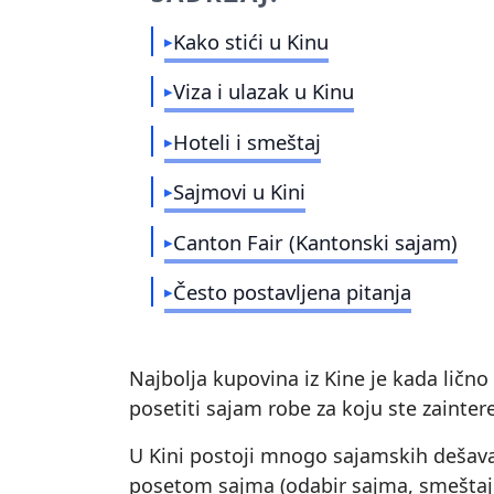
Kako stići u Kinu
Viza i ulazak u Kinu
Hoteli i smeštaj
Sajmovi u Kini
Canton Fair (Kantonski sajam)
Često postavljena pitanja
Najbolja kupovina iz Kine je kada lično
posetiti sajam robe za koju ste zainter
U Kini postoji mnogo sajamskih dešava
posetom sajma (odabir sajma, smeštaj, 