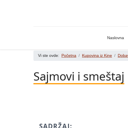
Naslovna
Vi ste ovde:
Početna
Kupovina iz Kine
Dobav
Sajmovi i smeštaj
SADRŽAJ: