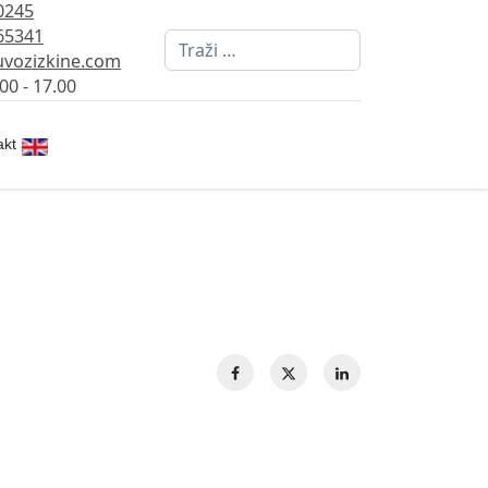
0245
65341
Pretraži
vozizkine.com
00 - 17.00
Izaberite vaš jezik
akt