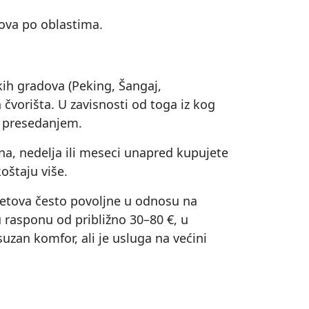
mova po oblastima.
kih gradova (Peking, Šangaj,
 čvorišta. U zavisnosti od toga iz kog
m presedanjem.
ana, nedelja ili meseci unapred kupujete
oštaju više.
 letova često povoljne u odnosu na
u rasponu od približno 30–80 €, u
uzan komfor, ali je usluga na većini