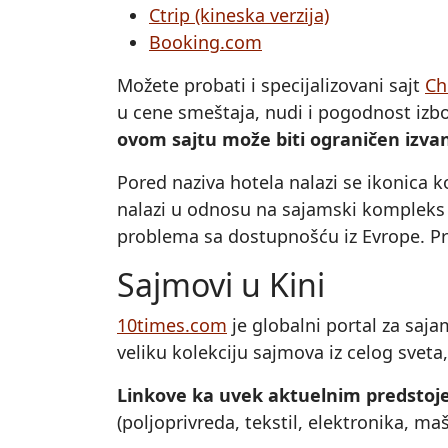
Ctrip (kineska verzija)
Booking.com
Možete probati i specijalizovani sajt
Ch
u cene smeštaja, nudi i pogodnost izbo
ovom sajtu može biti ograničen izvan
Pored naziva hotela nalazi se ikonica ko
nalazi u odnosu na sajamski kompleks i
problema sa dostupnošću iz Evrope. Pre
Sajmovi u Kini
10times.com
je globalni portal za saj
veliku kolekciju sajmova iz celog sveta, 
Linkove ka uvek aktuelnim predstoj
(poljoprivreda, tekstil, elektronika, m