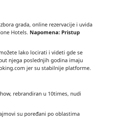
 izbora grada, online rezervacije i uvida
Zone Hotels.
Napomena: Pristup
ožete lako locirati i videti gde se
oput njega poslednjih godina imaju
king.com jer su stabilnije platforme.
show, rebrandiran u 10times, nudi
Sajmovi su poređani po oblastima