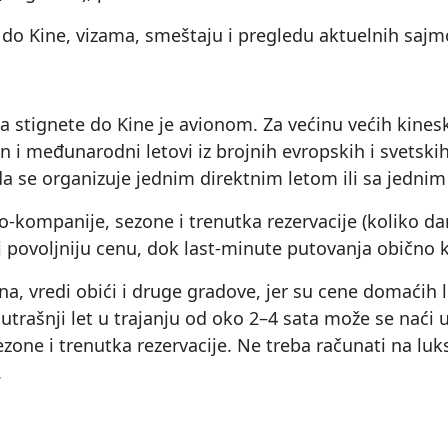
 do Kine, vizama, smeštaju i pregledu aktuelnih saj
 da stignete do Kine je avionom. Za većinu većih kines
n i međunarodni letovi iz brojnih evropskih i svetskih
da se organizuje jednim direktnim letom ili sa jedni
io‑kompanije, sezone i trenutka rezervacije (koliko d
či povoljniju cenu, dok last‑minute putovanja obično k
a, vredi obići i druge gradove, jer su cene domaćih
trašnji let u trajanju od oko 2–4 sata može se naći 
zone i trenutka rezervacije. Ne treba računati na luks
.