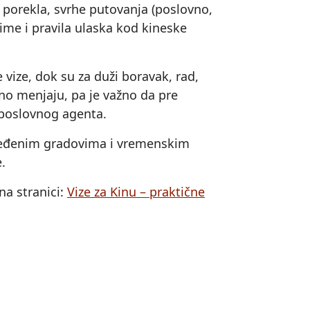
e porekla, svrhe putovanja (poslovno,
žime i pravila ulaska kod kineske
 vize, dok su za duži boravak, rad,
eno menjaju, pa je važno da pre
/poslovnog agenta.
 određenim gradovima i vremenskim
.
na stranici:
Vize za Kinu – praktične