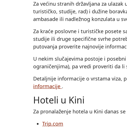
Za većinu stranih državljana za ulazak 
turističko, studije, rad) i dužine bora
ambasade ili nadležnog konzulata u svo
Za kraće poslovne i turističke posete s
studije ili druge specifične svrhe pot
putovanja proverite najnovije informa
U nekim slučajevima postoje i posebni 
ograničenjima), pa vredi proveriti da li
Detaljnije informacije o vrstama viza, 
informacije
.
Hoteli u Kini
Za pronalaženje hotela u Kini danas se 
Trip.com