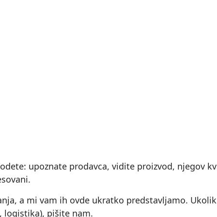
 odete: upoznate prodavca, vidite proizvod, njegov kval
esovani.
nja, a mi vam ih ovde ukratko predstavljamo. Ukoli
logistika), pišite nam.