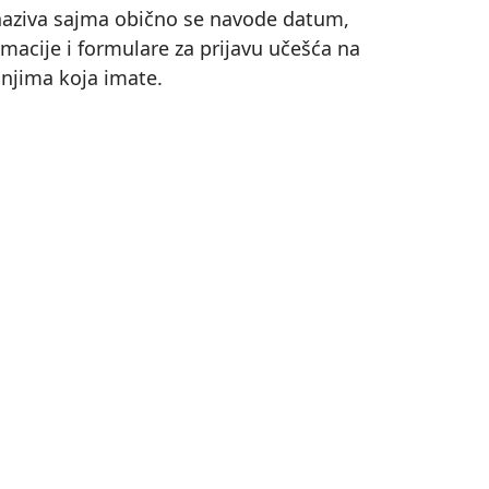
 naziva sajma obično se navode datum,
macije i formulare za prijavu učešća na
anjima koja imate.