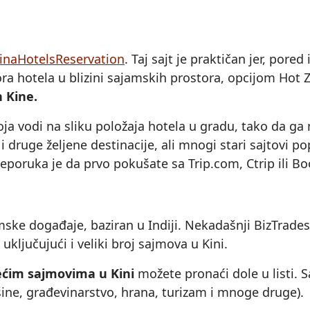
inaHotelsReservation
. Taj sajt je praktičan jer, pored
ra hotela u blizini sajamskih prostora, opcijom Hot 
 Kine.
ja vodi na sliku položaja hotela u gradu, tako da ga m
 druge željene destinacije, ali mnogi stari sajtovi p
poruka je da prvo pokušate sa Trip.com, Ctrip ili Boo
amske događaje, baziran u Indiji. Nekadašnji BizTrade
uključujući i veliki broj sajmova u Kini.
ećim sajmovima u Kini
možete pronaći dole u listi. 
ašine, građevinarstvo, hrana, turizam i mnoge druge).