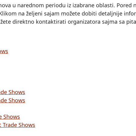
mova u narednom periodu iz izabrane oblasti. Pored
likom na željeni sajam možete dobiti detaljnije infor
ožete direktno kontaktirati organizatora sajma sa pit
ows
ade Shows
ade Shows
de Shows
 Trade Shows