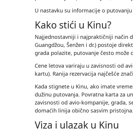
U nastavku su informacije o putovanju
Kako stići u Kinu?
Najjednostavniji i najpraktičniji način
Guangdžou, Šenžen i dr.) postoje direkt
grada polazite, putovanje često može 
Cene letova variraju u zavisnosti od av
kartu). Ranija rezervacija najčešće zna
Kada stignete u Kinu, ako imate vremen
dužinu putovanja. Povratna karta za unu
zavisnosti od avio‑kompanije, grada, se
domaćih linija obično sasvim pristojna
Viza i ulazak u Kinu