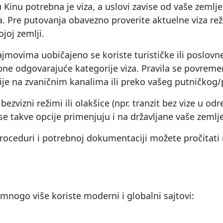
u Kinu potrebna je viza, a uslovi zavise od vaše zemlj
vka. Pre putovanja obavezno proverite aktuelne viza re
joj zemlji.
ajmovima uobičajeno se koriste turističke ili poslovne
rebne odgovarajuće kategorije viza. Pravila se povrem
cije na zvaničnim kanalima ili preko vašeg putničkog
bezvizni režimi ili olakšice (npr. tranzit bez vize u
 se takve opcije primenjuju i na državljane vaše zemlje
proceduri i potrebnoj dokumentaciji možete pročitati 
mnogo više koriste moderni i globalni sajtovi: