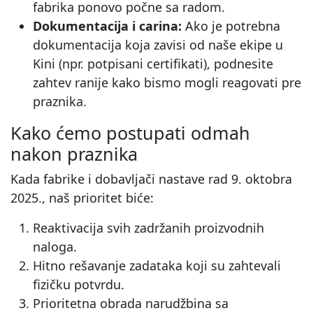
fabrika ponovo počne sa radom.
Dokumentacija i carina:
Ako je potrebna
dokumentacija koja zavisi od naše ekipe u
Kini (npr. potpisani certifikati), podnesite
zahtev ranije kako bismo mogli reagovati pre
praznika.
Kako ćemo postupati odmah
nakon praznika
Kada fabrike i dobavljači nastave rad 9. oktobra
2025., naš prioritet biće:
Reaktivacija svih zadržanih proizvodnih
naloga.
Hitno rešavanje zadataka koji su zahtevali
fizičku potvrdu.
Prioritetna obrada narudžbina sa