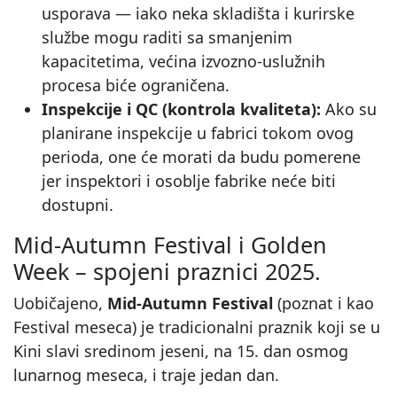
usporava — iako neka skladišta i kurirske
službe mogu raditi sa smanjenim
kapacitetima, većina izvozno‑uslužnih
procesa biće ograničena.
Inspekcije i QC (kontrola kvaliteta):
Ako su
planirane inspekcije u fabrici tokom ovog
perioda, one će morati da budu pomerene
jer inspektori i osoblje fabrike neće biti
dostupni.
Mid-Autumn Festival i Golden
Week – spojeni praznici 2025.
Uobičajeno,
Mid-Autumn Festival
(poznat i kao
Festival meseca) je tradicionalni praznik koji se u
Kini slavi sredinom jeseni, na 15. dan osmog
lunarnog meseca, i traje jedan dan.