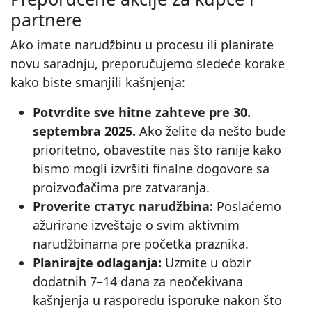
partnere
Ako imate narudžbinu u procesu ili planirate
novu saradnju, preporučujemo sledeće korake
kako biste smanjili kašnjenja:
Potvrdite sve hitne zahteve pre 30.
septembra 2025.
Ako želite da nešto bude
prioritetno, obavestite nas što ranije kako
bismo mogli izvršiti finalne dogovore sa
proizvođačima pre zatvaranja.
Proverite статус narudžbina:
Poslaćemo
ažurirane izveštaje o svim aktivnim
narudžbinama pre početka praznika.
Planirajte odlaganja:
Uzmite u obzir
dodatnih 7–14 dana za neočekivana
kašnjenja u rasporedu isporuke nakon što