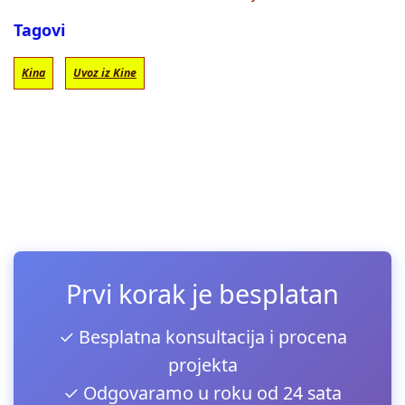
Tagovi
Kina
Uvoz iz Kine
Prvi korak je besplatan
✓ Besplatna konsultacija i procena
projekta
✓ Odgovaramo u roku od 24 sata