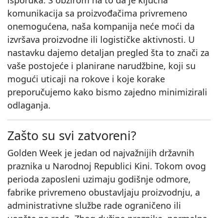
isporuka. S obzirom na to da je ključna
komunikacija sa proizvođačima privremeno
onemogućena, naša kompanija neće moći da
izvršava proizvodne ili logističke aktivnosti. U
nastavku dajemo detaljan pregled šta to znači za
vaše postojeće i planirane narudžbine, koji su
mogući uticaji na rokove i koje korake
preporučujemo kako bismo zajedno minimizirali
odlaganja.
Zašto su svi zatvoreni?
Golden Week je jedan od najvažnijih državnih
praznika u Narodnoj Republici Kini. Tokom ovog
perioda zaposleni uzimaju godišnje odmore,
fabrike privremeno obustavljaju proizvodnju, a
administrativne službe rade ograničeno ili