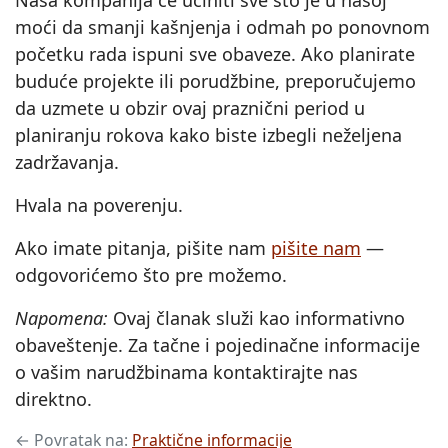
moći da smanji kašnjenja i odmah po ponovnom
početku rada ispuni sve obaveze. Ako planirate
buduće projekte ili porudžbine, preporučujemo
da uzmete u obzir ovaj praznični period u
planiranju rokova kako biste izbegli neželjena
zadržavanja.
Hvala na poverenju.
Ako imate pitanja, pišite nam
pišite nam
—
odgovorićemo što pre možemo.
Napomena:
Ovaj članak služi kao informativno
obaveštenje. Za tačne i pojedinačne informacije
o vašim narudžbinama kontaktirajte nas
direktno.
← Povratak na:
Praktične informacije