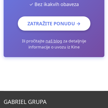
✓ Bez ikakvih obaveza
ZATRAŽITE PONUDU →
Ili pročitajte
naš blog
za detaljnije
informacije o uvozu iz Kine
GABRIEL GRUPA