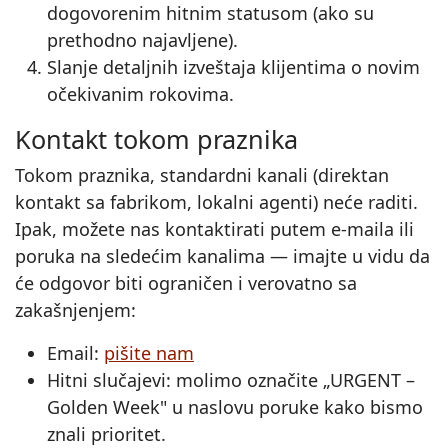
dogovorenim hitnim statusom (ako su
prethodno najavljene).
Slanje detaljnih izveštaja klijentima o novim
očekivanim rokovima.
Kontakt tokom praznika
Tokom praznika, standardni kanali (direktan
kontakt sa fabrikom, lokalni agenti) neće raditi.
Ipak, možete nas kontaktirati putem e‑maila ili
poruka na sledećim kanalima — imajte u vidu da
će odgovor biti ograničen i verovatno sa
zakašnjenjem:
Email:
pišite nam
Hitni slučajevi: molimo označite „URGENT –
Golden Week" u naslovu poruke kako bismo
znali prioritet.