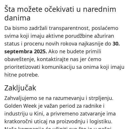
Šta možete očekivati u narednim
danima
Da bismo zadržali transparentnost, poslaćemo
svima koji imaju aktivne porudžbine ažuriran
status i procenu novih rokova najkasnije do
30.
septembra 2025.
Ako ne budete primili
obaveštenje, kontaktirajte nas jer ćemo
prioritetizovati komunikaciju sa onima koji imaju
hitne potrebe.
Zaključak
Zahvaljujemo se na razumevanju i strpljenju.
Golden Week je važan period za radnike i
industriju u Kini, a privremeno zatvaranje ima
kratkoročni uticaj na proizvodnju i logistiku.
Naša kompanija će učiniti sve što je u našoj