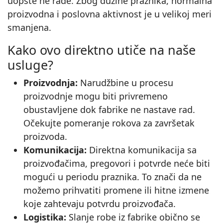
uopšte ne rade. Zbog dužine praznika, normalna
proizvodna i poslovna aktivnost je u velikoj meri
smanjena.
Kako ovo direktno utiče na naše
usluge?
Proizvodnja:
Narudžbine u procesu
proizvodnje mogu biti privremeno
obustavljene dok fabrike ne nastave rad.
Očekujte pomeranje rokova za završetak
proizvoda.
Komunikacija:
Direktna komunikacija sa
proizvođačima, pregovori i potvrde neće biti
mogući u periodu praznika. To znači da ne
možemo prihvatiti promene ili hitne izmene
koje zahtevaju potvrdu proizvođača.
Logistika:
Slanje robe iz fabrike obično se