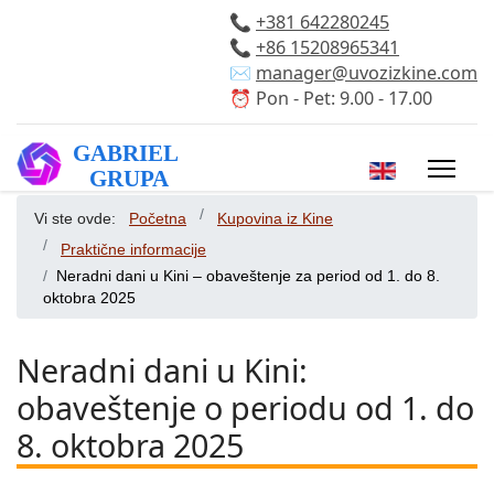
📞
+381 642280245
📞
+86 15208965341
✉️
manager@uvozizkine.com
⏰ Pon - Pet: 9.00 - 17.00
Izaberite vaš 
Vi ste ovde:
Početna
Kupovina iz Kine
Praktične informacije
Neradni dani u Kini – obaveštenje za period od 1. do 8.
oktobra 2025
Neradni dani u Kini:
obaveštenje o periodu od 1. do
8. oktobra 2025