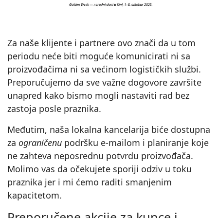
Za naše klijente i partnere ovo znači da u tom
periodu neće biti moguće komunicirati ni sa
proizvođačima ni sa većinom logističkih službi.
Preporučujemo da sve važne dogovore završite
unapred kako bismo mogli nastaviti rad bez
zastoja posle praznika.
Međutim, naša lokalna kancelarija biće dostupna
za
ograničenu
podršku e‑mailom i planiranje koje
ne zahteva neposrednu potvrdu proizvođača.
Molimo vas da očekujete sporiji odziv u toku
praznika jer i mi ćemo raditi smanjenim
kapacitetom.
Preporučene akcije za kupce i