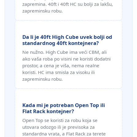
zapremina. 40ft i 40ft HC su bolji za lakšu,
zapreminsku robu.
Da li je 40ft High Cube uvek bolji od
standardnog 40ft kontejnera?
Ne nužno. High Cube ima veći CBM, ali
ako vaša roba po visini ne koristi dodatni
prostor, a cena je viša, nema realne
koristi. HC ima smisla za visoku ili
zapreminsku robu.
Kada mi je potreban Open Top ili
Flat Rack kontejner?
Open Top se koristi za robu koja se
utovara odozgo ili je previsoka za
standardna vrata, a Flat Rack za terete