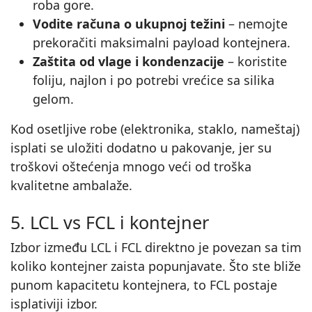
roba gore.
Vodite računa o ukupnoj težini
– nemojte
prekoračiti maksimalni payload kontejnera.
Zaštita od vlage i kondenzacije
– koristite
foliju, najlon i po potrebi vrećice sa silika
gelom.
Kod osetljive robe (elektronika, staklo, nameštaj)
isplati se uložiti dodatno u pakovanje, jer su
troškovi oštećenja mnogo veći od troška
kvalitetne ambalaže.
5. LCL vs FCL i kontejner
Izbor između LCL i FCL direktno je povezan sa tim
koliko kontejner zaista popunjavate. Što ste bliže
punom kapacitetu kontejnera, to FCL postaje
isplativiji izbor.