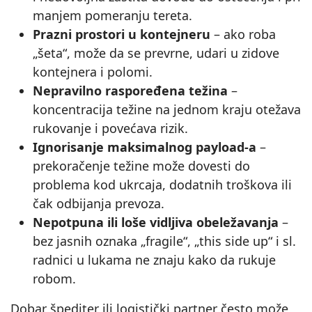
manjem pomeranju tereta.
Prazni prostori u kontejneru
– ako roba
„šeta“, može da se prevrne, udari u zidove
kontejnera i polomi.
Nepravilno raspoređena težina
–
koncentracija težine na jednom kraju otežava
rukovanje i povećava rizik.
Ignorisanje maksimalnog payload-a
–
prekoračenje težine može dovesti do
problema kod ukrcaja, dodatnih troškova ili
čak odbijanja prevoza.
Nepotpuna ili loše vidljiva obeležavanja
–
bez jasnih oznaka „fragile“, „this side up“ i sl.
radnici u lukama ne znaju kako da rukuje
robom.
Dobar špediter ili logistički partner često može