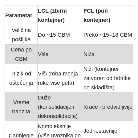
LCL (zbirni
FCL (pun
Parametar
kontejner)
kontejner)
Veličina
Do ~15 CBM
Preko ~15–18 CBM
pošiljke
Cena po
Viša
Niža
CBM
Niži (kontejner
Rizik od
Viši (roba menja
zatvoren od fabrike
oštećenja
ruke više puta)
do skladišta)
Duže
Vreme
(konsolidacija i
Kraće i predvidljivije
tranzita
dekonsolidacija)
Kompleksnije
Jednostavnije
Carinjenje
(više uvoznika po