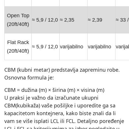
Open Top
≈ 5,9 / 12,0
≈ 2,35
≈ 2,39
≈ 33 
(20ft/40ft)
Flat Rack
≈ 5,9 / 12,0
varijabilno
varijabilno
varija
(20ft/40ft)
CBM (kubni metar) predstavlja zapreminu robe.
Osnovna formula je:
CBM = dužina (m) × širina (m) × visina (m)
U praksi je važno da izračunate ukupni
CBM(kubikaža) vaše pošiljke i uporedite ga sa
kapacitetom kontejnera, kako biste znali da li
vam se više isplati LCL ili FCL. Detaljno poređenje
LCL i FCL sa kriterijumima za izbor pogledajte u