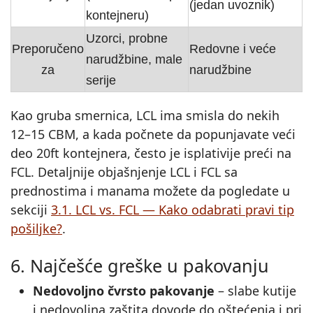
(jedan uvoznik)
kontejneru)
Uzorci, probne
Preporučeno
Redovne i veće
narudžbine, male
za
narudžbine
serije
Kao gruba smernica, LCL ima smisla do nekih
12–15 CBM, a kada počnete da popunjavate veći
deo 20ft kontejnera, često je isplativije preći na
FCL. Detaljnije objašnjenje LCL i FCL sa
prednostima i manama možete da pogledate u
sekciji
3.1. LCL vs. FCL — Kako odabrati pravi tip
pošiljke?
.
6. Najčešće greške u pakovanju
Nedovoljno čvrsto pakovanje
– slabe kutije
i nedovoljna zaštita dovode do oštećenja i pri