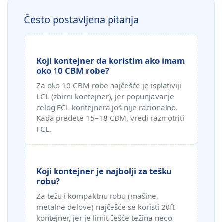
Često postavljena pitanja
Koji kontejner da koristim ako imam
oko 10 CBM robe?
Za oko 10 CBM robe najčešće je isplativiji
LCL (zbirni kontejner), jer popunjavanje
celog FCL kontejnera još nije racionalno.
Kada pređete 15–18 CBM, vredi razmotriti
FCL.
Koji kontejner je najbolji za tešku
robu?
Za težu i kompaktnu robu (mašine,
metalne delove) najčešće se koristi 20ft
kontejner, jer je limit češće težina nego