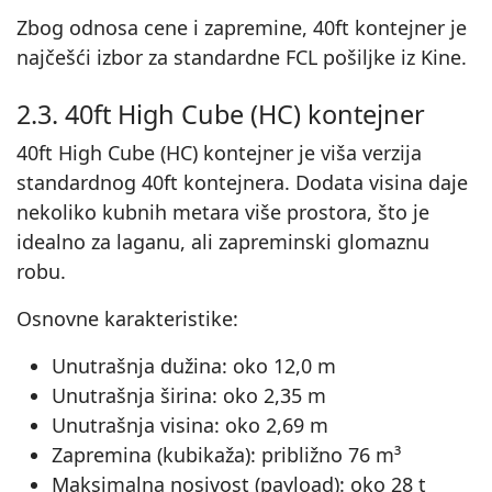
Zbog odnosa cene i zapremine, 40ft kontejner je
najčešći izbor za standardne FCL pošiljke iz Kine.
2.3. 40ft High Cube (HC) kontejner
40ft High Cube (HC) kontejner je viša verzija
standardnog 40ft kontejnera. Dodata visina daje
nekoliko kubnih metara više prostora, što je
idealno za laganu, ali zapreminski glomaznu
robu.
Osnovne karakteristike:
Unutrašnja dužina: oko 12,0 m
Unutrašnja širina: oko 2,35 m
Unutrašnja visina: oko 2,69 m
Zapremina (kubikaža): približno 76 m³
Maksimalna nosivost (payload): oko 28 t