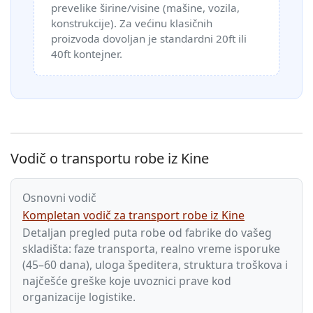
prevelike širine/visine (mašine, vozila,
konstrukcije). Za većinu klasičnih
proizvoda dovoljan je standardni 20ft ili
40ft kontejner.
Vodič o transportu robe iz Kine
Osnovni vodič
Kompletan vodič za transport robe iz Kine
Detaljan pregled puta robe od fabrike do vašeg
skladišta: faze transporta, realno vreme isporuke
(45–60 dana), uloga špeditera, struktura troškova i
najčešće greške koje uvoznici prave kod
organizacije logistike.