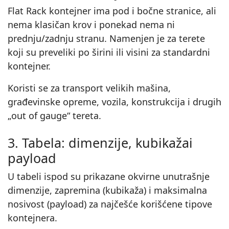
Flat Rack kontejner ima pod i bočne stranice, ali
nema klasičan krov i ponekad nema ni
prednju/zadnju stranu. Namenjen je za terete
koji su preveliki po širini ili visini za standardni
kontejner.
Koristi se za transport velikih mašina,
građevinske opreme, vozila, konstrukcija i drugih
„out of gauge“ tereta.
3. Tabela: dimenzije, kubikažai
payload
U tabeli ispod su prikazane okvirne unutrašnje
dimenzije, zapremina (kubikaža) i maksimalna
nosivost (payload) za najčešće korišćene tipove
kontejnera.