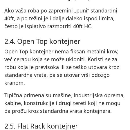
Ako vaša roba po zapremini „puni“ standardni
40ft, a po težini je i dalje daleko ispod limita,
često je isplativo razmotriti 40ft HC.
2.4. Open Top kontejner
Open Top kontejner nema fiksan metalni krov,
već ceradu koja se može ukloniti. Koristi se za
robu koja je previsoka ili se teško utovara kroz
standardna vrata, pa se utovar vrši odozgo
kranom.
Tipična primena su mašine, industrijska oprema,
kabine, konstrukcije i drugi tereti koji ne mogu
da prođu kroz standardna vrata kontejnera.
2.5. Flat Rack kontejner