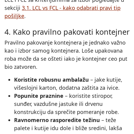
sekciji
3.1. LCL vs FCL - kako odabrati pravi tip
pošiljke
.
4. Kako pravilno pakovati kontejner
Pravilno pakovanje kontejnera je jednako važno
kao i izbor samog kontejnera. Loše upakovana
roba može da se ošteti iako je kontejner ceo put
bio zatvoren.
Koristite robusnu ambalažu
– jake kutije,
višeslojni karton, dodatna zaštita za ivice.
Popunite praznine
– koristite stiropor,
sunđer, vazdušne jastuke ili drvenu
konstrukciju da sprečite pomeranje robe.
Ravnomerno rasporedite težinu
– teže
palete i kutije idu dole i bliže sredini, lakša