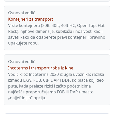
Osnovni vodič
Kontejneri za transport
Vrste kontejnera (20ft, 40ft, 40ft HC, Open Top, Flat
Rack), njihove dimenzije, kubikaža i nosivost, kao i
saveti kako da odaberete pravi kontejner i pravilno
upakujete robu.
Osnovni vodič
Incoterms i transport robe iz Kine
Vodič kroz Incoterms 2020 iz ugla uvoznika: razlika
između EXW, FOB, CIF, DAP i DDP, ko plaća koji deo
puta, kada prelaze rizici i zašto početnicima
najčešće preporučujemo FOB ili DAP umesto
„najjeftinijih“ opcija.