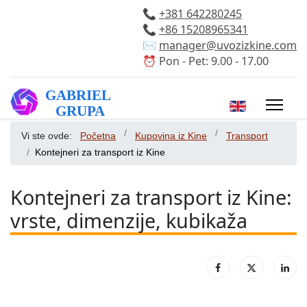
📞
+381 642280245
📞
+86 15208965341
✉️
manager@uvozizkine.com
⏰ Pon - Pet: 9.00 - 17.00
Izaberite vaš 
Vi ste ovde:
Početna
Kupovina iz Kine
Transport
Kontejneri za transport iz Kine
Kontejneri za transport iz Kine:
vrste, dimenzije, kubikaža