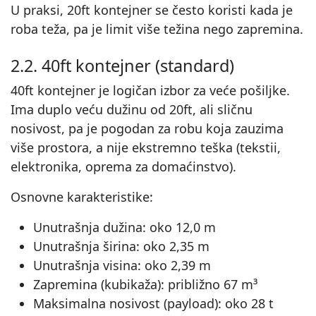
U praksi, 20ft kontejner se često koristi kada je
roba teža, pa je limit više težina nego zapremina.
2.2. 40ft kontejner (standard)
40ft kontejner je logičan izbor za veće pošiljke.
Ima duplo veću dužinu od 20ft, ali sličnu
nosivost, pa je pogodan za robu koja zauzima
više prostora, a nije ekstremno teška (tekstii,
elektronika, oprema za domaćinstvo).
Osnovne karakteristike:
Unutrašnja dužina: oko 12,0 m
Unutrašnja širina: oko 2,35 m
Unutrašnja visina: oko 2,39 m
Zapremina (kubikaža): približno 67 m³
Maksimalna nosivost (payload): oko 28 t