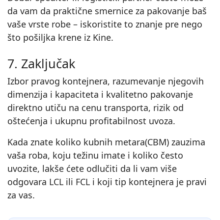
da vam da praktične smernice za pakovanje baš
vaše vrste robe – iskoristite to znanje pre nego
što pošiljka krene iz Kine.
7. Zaključak
Izbor pravog kontejnera, razumevanje njegovih
dimenzija i kapaciteta i kvalitetno pakovanje
direktno utiču na cenu transporta, rizik od
oštećenja i ukupnu profitabilnost uvoza.
Kada znate koliko kubnih metara(CBM) zauzima
vaša roba, koju težinu imate i koliko često
uvozite, lakše ćete odlučiti da li vam više
odgovara LCL ili FCL i koji tip kontejnera je pravi
za vas.