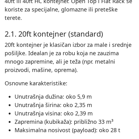
40ft ili 40ft HC kontejner. Open Top i Flat Rack se
koriste za specijalne, glomazne ili preteške
terete.
2.1. 20ft kontejner (standard)
20ft kontejner je klasičan izbor za male i srednje
pošiljke. Idealan je za robu koja ne zauzima
mnogo zapremine, ali je teža (npr. metalni
proizvodi, mašine, oprema).
Osnovne karakteristike:
Unutrašnja dužina: oko 5,9 m
Unutrašnja širina: oko 2,35 m
Unutrašnja visina: oko 2,39 m
Zapremina (kubikaža): približno 33 m³
Maksimalna nosivost (payload): oko 28 t