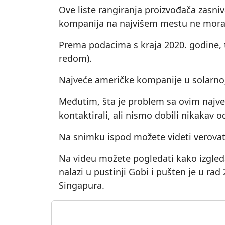
Ove liste rangiranja proizvođača zasn
kompanija na najvišem mestu ne mora da
Prema podacima s kraja 2020. godine, tr
redom).
Najveće američke kompanije u solarnoj 
Međutim, šta je problem sa ovim najveć
kontaktirali, ali nismo dobili nikakav o
Na snimku ispod možete videti verovat
Na videu možete pogledati kako izgleda
nalazi u pustinji Gobi i pušten je u ra
Singapura.