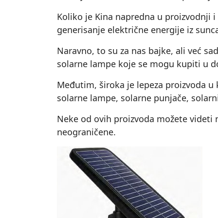
Koliko je Kina napredna u proizvodnji i
generisanje električne energije iz sun
Naravno, to su za nas bajke, ali već s
solarne lampe koje se mogu kupiti u d
Međutim, široka je lepeza proizvoda u k
solarne lampe, solarne punjače, solar
Neke od ovih proizvoda možete videti n
neograničene.