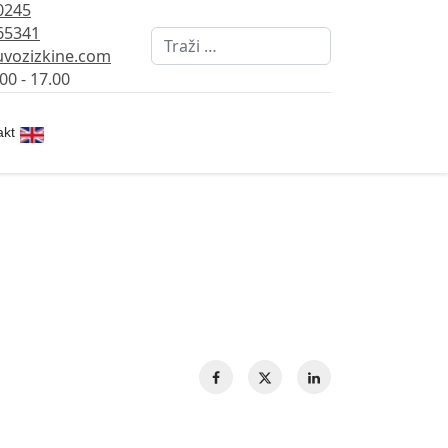
0245
65341
Pretraži
vozizkine.com
00 - 17.00
Izaberite vaš jezik
akt