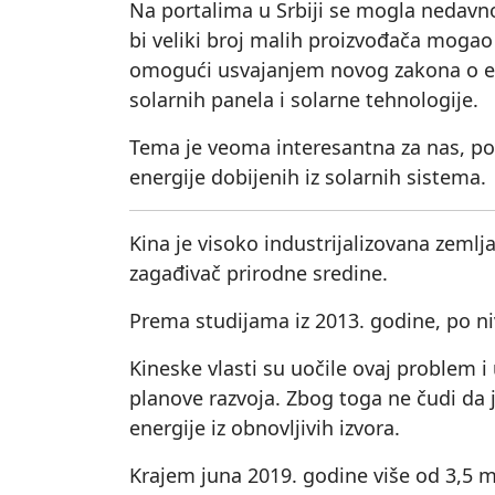
Na portalima u Srbiji se mogla nedavn
bi veliki broj malih proizvođača mogao 
omogući usvajanjem novog zakona o ener
solarnih panela i solarne tehnologije.
Tema je veoma interesantna za nas, po
energije dobijenih iz solarnih sistema.
Kina je visoko industrijalizovana zemlj
zagađivač prirodne sredine.
Prema studijama iz 2013. godine, po ni
Kineske vlasti su uočile ovaj problem i
planove razvoja. Zbog toga ne čudi da j
energije iz obnovljivih izvora.
Krajem juna 2019. godine više od 3,5 mi