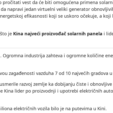
o pročitati vest da će biti omogućena primena solarn
da napravi jedan virtuelni veliki generator obnovljivi
getskoj efikasnosti koji se uskoro očekuje, a koji 
što je
Kina najveći proizvođač solarnih panela
i lid
a. Ogromna industrija zahteva i ogromne količine ener
vou zagađenosti vazduha 7 od 10 najvećih gradova u s
 usmerile razvoj zemlje ka dobijanju čiste i obnovljiv
e Kina lider po proizvodnji i upotrebi električnih aut
liona električnih vozila bilo je na putevima u Kini.