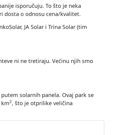
nije isporučuju. To što je neka
ri dosta o odnosu cena/kvalitet.
oSolar, JA Solar i Trina Solar (tim
eve ni ne tretiraju. Većinu njih smo
 putem solarnih panela. Ovaj park se
2
9 km
, što je otprilike veličina