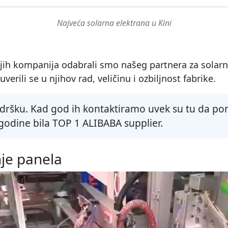
Najveća solarna elektrana u Kini
h kompanija odabrali smo našeg partnera za solarne 
erili se u njihov rad, veličinu i ozbiljnost fabrike.
odršku. Kad god ih kontaktiramo uvek su tu da pom
 godine bila TOP 1 ALIBABA supplier.
nje panela