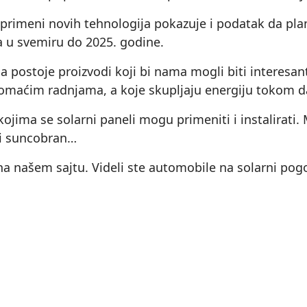
 primeni novih tehnologija pokazuje i podatak da plan
ca u svemiru do 2025. godine.
ada postoje proizvodi koji bi nama mogli biti intere
omaćim radnjama, a koje skupljaju energiju tokom d
ojima se solarni paneli mogu primeniti i instalirati. 
ni suncobran…
a našem sajtu. Videli ste automobile na solarni pogo