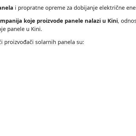
anela
i propratne opreme za dobijanje električne ene
mpanija koje proizvode panele nalazi u Kini
, odno
je panele u Kini.
 proizvođači solarnih panela su: