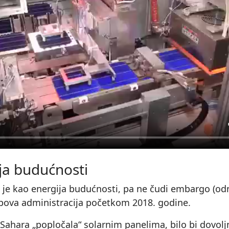
ja budućnosti
 je kao energija budućnosti, pa ne čudi embargo (od
mpova administracija početkom 2018. godine.
a Sahara „popločala“ solarnim panelima, bilo bi dovolj