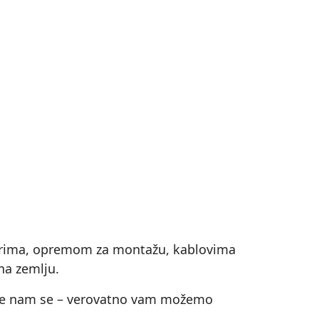
rtorima, opremom za montažu, kablovima
na zemlju.
atite nam se – verovatno vam možemo