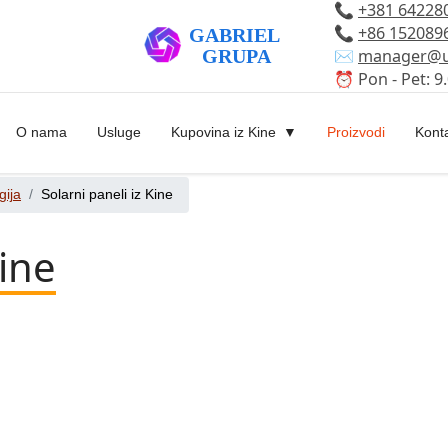
📞
+381 64228
📞
+86 152089
✉️
manager@u
⏰ Pon - Pet: 9.
O nama
Usluge
Kupovina iz Kine
Proizvodi
Kont
gija
Solarni paneli iz Kine
Kine