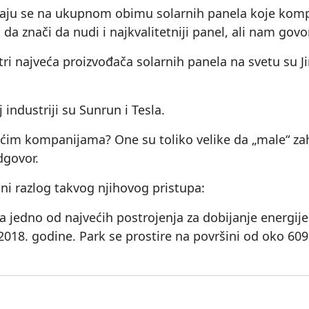
ivaju se na ukupnom obimu solarnih panela koje kompa
 znači da nudi i najkvalitetniji panel, ali nam govo
i najveća proizvođača solarnih panela na svetu su Jink
industriji su Sunrun i Tesla.
im kompanijama? One su toliko velike da „male“ zaht
dgovor.
ni razlog takvog njihovog pristupa:
 jedno od najvećih postrojenja za dobijanje energije
d 2018. godine. Park se prostire na površini od oko 60
▶