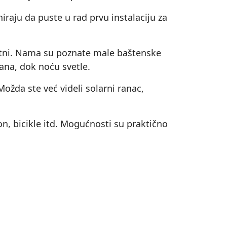
iraju da puste u rad prvu instalaciju za
santni. Nama su poznate male baštenske
ana, dok noću svetle.
Možda ste već videli solarni ranac,
n, bicikle itd. Mogućnosti su praktično