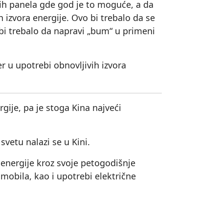
ih panela gde god je to moguće, a da
h izvora energije. Ovo bi trebalo da se
bi trebalo da napravi „bum“ u primeni
er u upotrebi obnovljivih izvora
gije, pa je stoga Kina najveći
vetu nalazi se u Kini.
e energije kroz svoje petogodišnje
omobila, kao i upotrebi električne