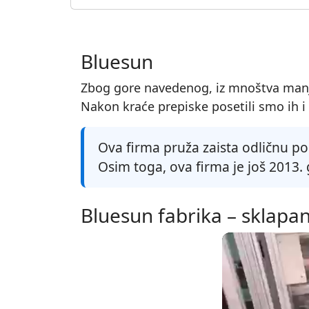
Bluesun
Zbog gore navedenog, iz mnoštva manji
Nakon kraće prepiske posetili smo ih i uv
Ova firma pruža zaista odličnu p
Osim toga, ova firma je još 2013.
Bluesun fabrika – sklapa