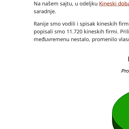
Na našem sajtu, u odeljku
Kineski doba
saradnje.
Ranije smo vodili i spisak kineskih fir
popisali smo 11.720 kineskih firmi. Pri
međuvremenu nestalo, promenilo vlasnik