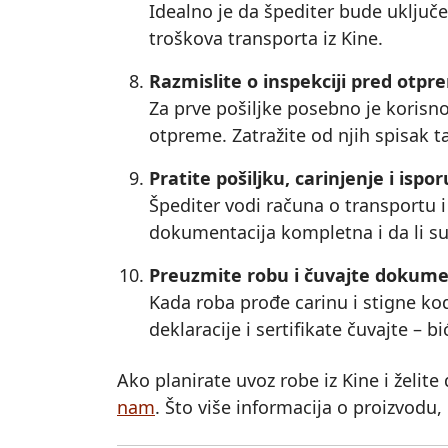
Idealno je da špediter bude uključe
troškova transporta iz Kine.
Razmislite o inspekciji pred otpr
Za prve pošiljke posebno je korisno
otpreme. Zatražite od njih spisak ta
Pratite pošiljku, carinjenje i ispo
Špediter vodi računa o transportu i c
dokumentacija kompletna i da li su
Preuzmite robu i čuvajte dokume
Kada roba prođe carinu i stigne kod 
deklaracije i sertifikate čuvajte – 
Ako planirate uvoz robe iz Kine i želite 
nam
. Što više informacija o proizvod