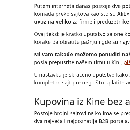
Putem interneta danas postoje dve potp
komada preko sajtova kao što su AliExp
uvoz na veliko
za firme i preduzetnike
Ovaj tekst je kratko uputstvo za one ko
korake da obratite pažnju i gde su najve
Mi vam takođe možemo ponuditi naše 
posla prepustite našem timu u Kini,
pi
U nastavku je skraćeno uputstvo kako z
kompletan sajt pre nego što uplatite a
Kupovina iz Kine bez 
Postoje brojni sajtovi na kojima se pre
dva najveća i najpoznatija B2B portala.