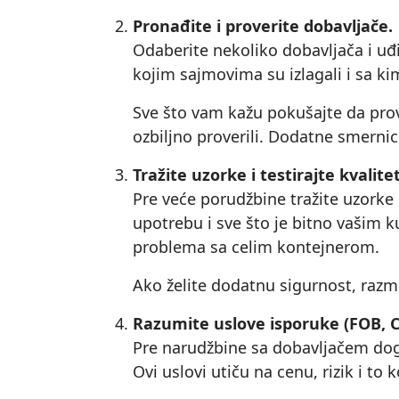
Pronađite i proverite dobavljače.
Odaberite nekoliko dobavljača i uđi
kojim sajmovima su izlagali i sa kim
Sve što vam kažu pokušajte da prov
ozbiljno proverili. Dodatne smerni
Tražite uzorke i testirajte kvalitet
Pre veće porudžbine tražite uzorke 
upotrebu i sve što je bitno vašim k
problema sa celim kontejnerom.
Ako želite dodatnu sigurnost, razmi
Razumite uslove isporuke (FOB, C
Pre narudžbine sa dobavljačem dogov
Ovi uslovi utiču na cenu, rizik i to