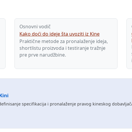
Osnovni vodič
Kako doći do ideje šta uvoziti iz Kine
Praktične metode za pronalaženje ideja,
shortlistu proizvoda i testiranje tražnje
pre prve narudžbine.
Kini
definisanje specifikacija i pronalaženje pravog kineskog dobavljača