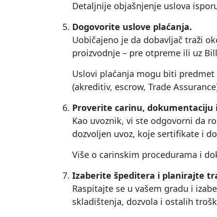
Detaljnije objašnjenje uslova ispor
Dogovorite uslove plaćanja.
Uobičajeno je da dobavljač traži o
proizvodnje – pre otpreme ili uz Bi
Uslovi plaćanja mogu biti predmet p
(akreditiv, escrow, Trade Assuranc
Proverite carinu, dokumentaciju 
Kao uvoznik, vi ste odgovorni da ro
dozvoljen uvoz, koje sertifikate i do
Više o carinskim procedurama i dok
Izaberite špeditera i planirajte t
Raspitajte se u vašem gradu i izabe
skladištenja, dozvola i ostalih troš