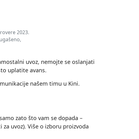
provere 2023.
a ugašeno,
samostalni uvoz, nemojte se oslanjati
to uplatite avans.
omunikacije našem timu u Kini.
vod samo zato što vam se dopada –
ti za uvoz). Više o izboru proizvoda