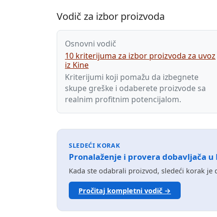
Vodič za izbor proizvoda
Osnovni vodič
10 kriterijuma za izbor proizvoda za uvoz
iz Kine
Kriterijumi koji pomažu da izbegnete
skupe greške i odaberete proizvode sa
realnim profitnim potencijalom.
SLEDEĆI KORAK
Pronalaženje i provera dobavljača u 
Kada ste odabrali proizvod, sledeći korak je 
Pročitaj kompletni vodič →