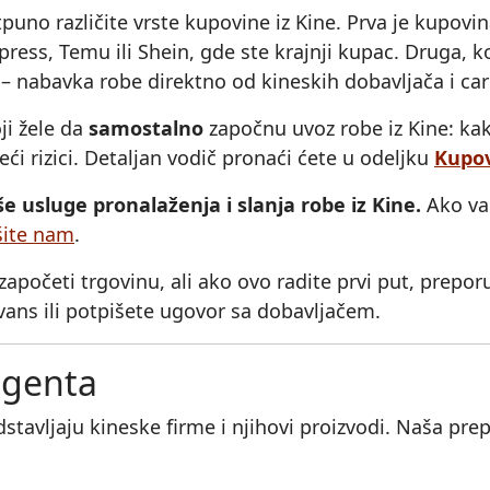
uno različite vrste kupovine iz Kine. Prva je kupovi
ress, Temu ili Shein, gde ste krajnji kupac. Druga, 
 – nabavka robe direktno od kineskih dobavljača i car
ji žele da
samostalno
započnu uvoz robe iz Kine: ka
ći rizici. Detaljan vodič pronaći ćete u odeljku
Kupov
usluge pronalaženja i slanja robe iz Kine.
Ako vam
šite nam
.
apočeti trgovinu, ali ako ovo radite prvi put, prepo
vans ili potpišete ugovor sa dobavljačem.
agenta
dstavljaju kineske firme i njihovi proizvodi. Naša pr