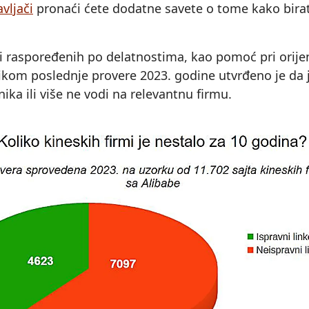
vljači
pronaći ćete dodatne savete o tome kako birati
mi raspoređenih po delatnostima, kao pomoć pri orijen
likom poslednje provere 2023. godine utvrđeno je da j
a ili više ne vodi na relevantnu firmu.