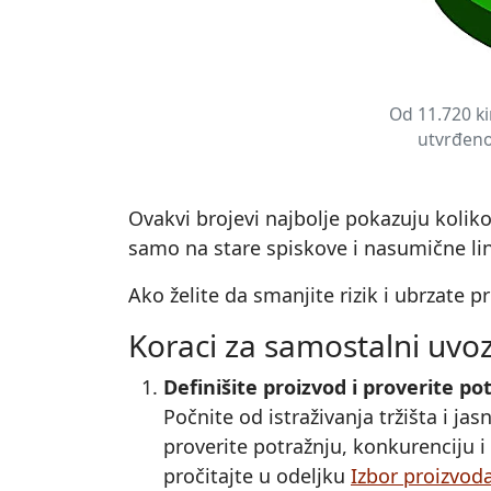
Od 11.720 ki
utvrđeno 
Ovakvi brojevi najbolje pokazuju koliko
samo na stare spiskove i nasumične link
Ako želite da smanjite rizik i ubrzate
Koraci za samostalni uvoz
Definišite proizvod i proverite po
Počnite od istraživanja tržišta i ja
proverite potražnju, konkurenciju i 
pročitajte u odeljku
Izbor proizvod