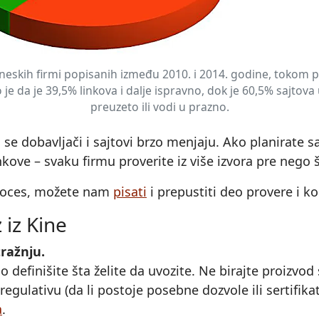
neskih firmi popisanih između 2010. i 2014. godine, tokom 
je da je 39,5% linkova i dalje ispravno, dok je 60,5% sajtov
preuzeto ili vodi u prazno.
 se dobavljači i sajtovi brzo menjaju. Ako planirate 
ove – svaku firmu proverite iz više izvora pre nego š
 proces, možete nam
pisati
i prepustiti deo provere i k
 iz Kine
tražnju.
sno definišite šta želite da uvozite. Ne birajte proiz
regulativu (da li postoje posebne dozvole ili sertifika
a
.