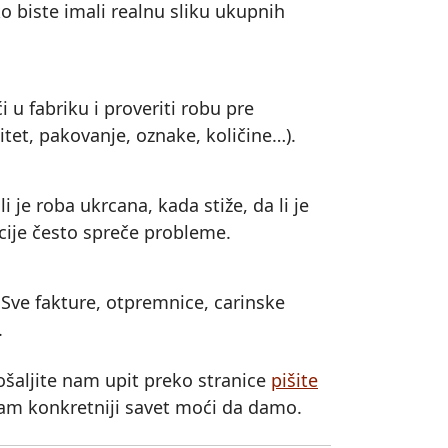
o biste imali realnu sliku ukupnih
 u fabriku i proveriti robu pre
litet, pakovanje, oznake, količine…).
li je roba ukrcana, kada stiže, da li je
cije često spreče probleme.
. Sve fakture, otpremnice, carinske
.
 pošaljite nam upit preko stranice
pišite
 vam konkretniji savet moći da damo.