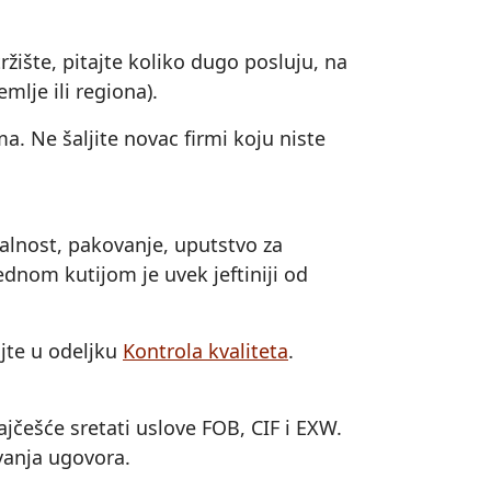
žište, pitajte koliko dugo posluju, na
mlje ili regiona).
. Ne šaljite novac firmi koju niste
nalnost, pakovanje, uputstvo za
ednom kutijom je uvek jeftiniji od
ajte u odeljku
Kontrola kvaliteta
.
jčešće sretati uslove FOB, CIF i EXW.
ivanja ugovora.