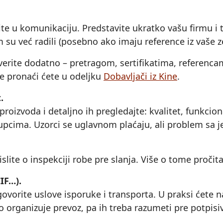
te u komunikaciju. Predstavite ukratko vašu firmu i tr
 su već radili (posebno ako imaju reference iz vaše ze
erite dodatno – pretragom, sertifikatima, referencama
ce pronaći ćete u odeljku
Dobavljači iz Kine
.
.
proizvoda i detaljno ih pregledajte: kvalitet, funkcio
upcima. Uzorci se uglavnom plaćaju, ali problem sa j
slite o inspekciji robe pre slanja. Više o tome pročit
IF…).
orite uslove isporuke i transporta. U praksi ćete na
 ko organizuje prevoz, pa ih treba razumeti pre potpis