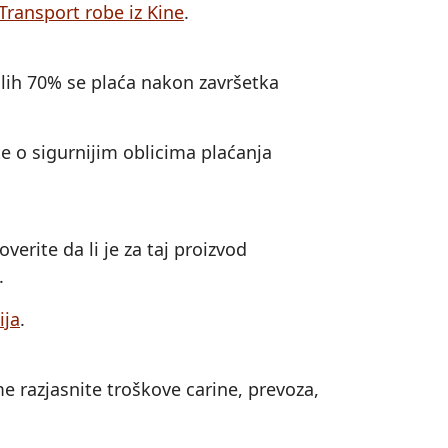
Transport robe iz Kine
.
alih 70% se plaća nakon završetka
te o sigurnijim oblicima plaćanja
erite da li je za taj proizvod
.
ija
.
e razjasnite troškove carine, prevoza,