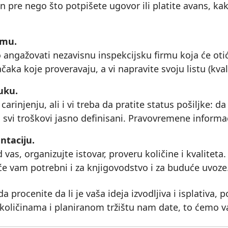
n pre nego što potpišete ugovor ili platite avans, kak
emu.
 angažovati nezavisnu inspekcijsku firmu koja će otići
čaka koje proveravaju, a vi napravite svoju listu (kva
ruku.
arinjenju, ali i vi treba da pratite status pošiljke: da 
 svi troškovi jasno definisani. Pravovremene informa
ntaciju.
vas, organizujte istovar, proveru količine i kvaliteta
biće vam potrebni i za knjigovodstvo i za buduće uvoze
da procenite da li je vaša ideja izvodljiva i isplativa,
u, količinama i planiranom tržištu nam date, to ćemo