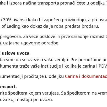
uke i izbora načina transporta pronaći ćete u odeljku
ko 30% avansa kako bi započeo proizvodnju, a preost
ll of Lading kao dokaz da je roba predata brodaru.
regovora. Za veće poslove ili prve saradnje razmisli
e), uz jasne ugovorne odredbe.
i uslove uvoza.
ba sme da se uveze u vašu zemlju. Pre porudžbine prov
kumenta traže vaše institucije i kolika je carina i PDV
umentaciji pročitajte u odeljku
Carina i dokumentac
ransport.
rite špeditera kojem verujete. Sa špediterom na vrem
kova koji nastaju pri uvozu.