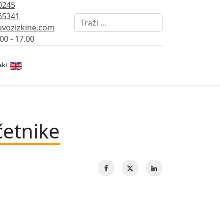
0245
65341
Pretraži
vozizkine.com
00 - 17.00
Izaberite vaš jezik
akt
četnike