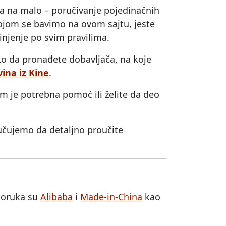
na na malo – poručivanje pojedinačnih
kojom se bavimo na ovom sajtu, jeste
injenje po svim pravilima.
ko da pronađete dobavljača, na koje
ina iz Kine
.
 je potrebna pomoć ili želite da deo
ručujemo da detaljno proučite
eporuka su
Alibaba
i
Made-in-China
kao