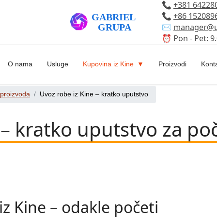
📞
+381 64228
📞
+86 152089
✉️
manager@u
⏰ Pon - Pet: 9.
O nama
Usluge
Kupovina iz Kine
Proizvodi
Kont
 proizvoda
Uvoz robe iz Kine – kratko uputstvo
 – kratko uputstvo za po
z Kine – odakle početi