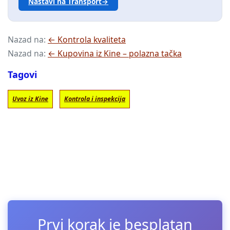
Nastavi na Transport→
Nazad na:
← Kontrola kvaliteta
Nazad na:
← Kupovina iz Kine – polazna tačka
Tagovi
Uvoz iz Kine
Kontrola i inspekcija
Prvi korak je besplatan