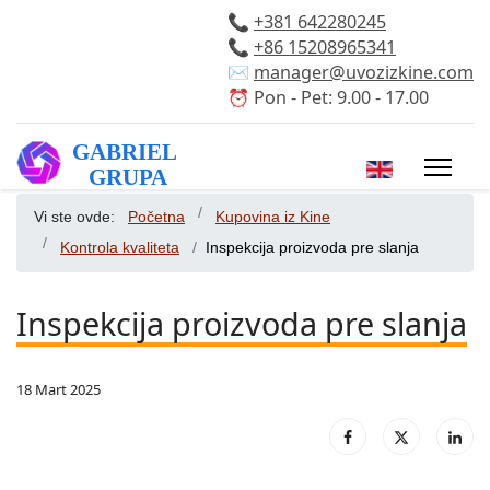
📞
+381 642280245
📞
+86 15208965341
✉️
manager@uvozizkine.com
⏰ Pon - Pet: 9.00 - 17.00
Izaberite vaš 
Vi ste ovde:
Početna
Kupovina iz Kine
Kontrola kvaliteta
Inspekcija proizvoda pre slanja
Inspekcija proizvoda pre slanja
18 Mart 2025