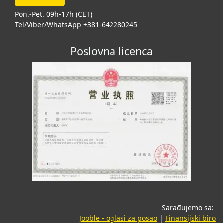
Pon.-Pet. 09h-17h (CET)
Tel/Viber/WhatsApp +381-642280245
Poslovna licenca
Sarađujemo sa:
(opens in a new tab
(o
Jooble - oglasi za posao
|
Finansijski biro