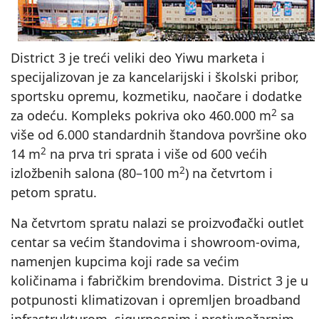
District 3 je treći veliki deo Yiwu marketa i
specijalizovan je za kancelarijski i školski pribor,
sportsku opremu, kozmetiku, naočare i dodatke
2
za odeću. Kompleks pokriva oko 460.000 m
sa
više od 6.000 standardnih štandova površine oko
2
14 m
na prva tri sprata i više od 600 većih
2
izložbenih salona (80–100 m
) na četvrtom i
petom spratu.
Na četvrtom spratu nalazi se proizvođački outlet
centar sa većim štandovima i showroom‑ovima,
namenjen kupcima koji rade sa većim
količinama i fabričkim brendovima. District 3 je u
potpunosti klimatizovan i opremljen broadband