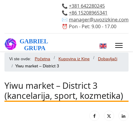
📞
+381 642280245
📞
+86 15208965341
✉️
manager@uvozizkine.com
⏰ Pon - Pet: 9.00 - 17.00
Izaberite vaš 
Vi ste ovde:
Početna
Kupovina iz Kine
Dobavljači
Yiwu market – District 3
Yiwu market – District 3
(kancelarija, sport, kozmetika)