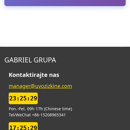
GABRIEL GRUPA
Kontaktirajte nas
manager@uvozizkine.com
23:25:30
Pon.-Pet. 09h-17h (Chinese time)
Tel/WeChat +86-15208965341
17:25:30