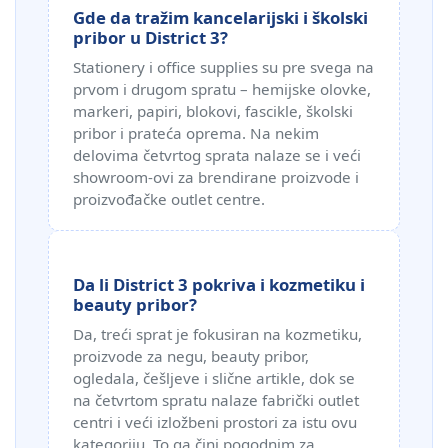
Gde da tražim kancelarijski i školski
pribor u District 3?
Stationery i office supplies su pre svega na
prvom i drugom spratu – hemijske olovke,
markeri, papiri, blokovi, fascikle, školski
pribor i prateća oprema. Na nekim
delovima četvrtog sprata nalaze se i veći
showroom‑ovi za brendirane proizvode i
proizvođačke outlet centre.
Da li District 3 pokriva i kozmetiku i
beauty pribor?
Da, treći sprat je fokusiran na kozmetiku,
proizvode za negu, beauty pribor,
ogledala, češljeve i slične artikle, dok se
na četvrtom spratu nalaze fabrički outlet
centri i veći izložbeni prostori za istu ovu
kategoriju. To ga čini pogodnim za