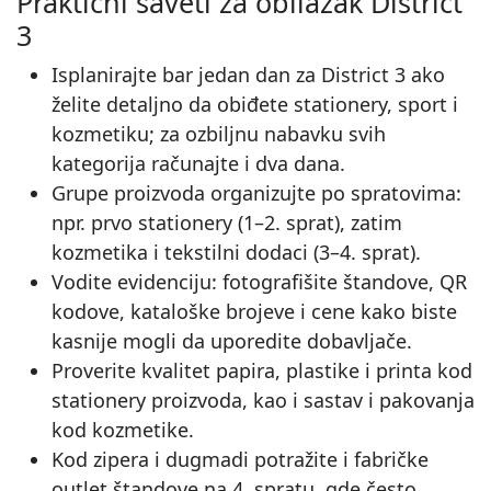
Praktični saveti za obilazak District
3
Isplanirajte bar jedan dan za District 3 ako
želite detaljno da obiđete stationery, sport i
kozmetiku; za ozbiljnu nabavku svih
kategorija računajte i dva dana.
Grupe proizvoda organizujte po spratovima:
npr. prvo stationery (1–2. sprat), zatim
kozmetika i tekstilni dodaci (3–4. sprat).
Vodite evidenciju: fotografišite štandove, QR
kodove, kataloške brojeve i cene kako biste
kasnije mogli da uporedite dobavljače.
Proverite kvalitet papira, plastike i printa kod
stationery proizvoda, kao i sastav i pakovanja
kod kozmetike.
Kod zipera i dugmadi potražite i fabričke
outlet štandove na 4. spratu, gde često