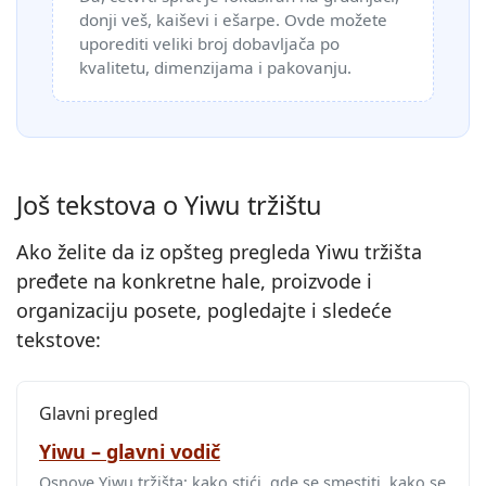
donji veš, kaiševi i ešarpe. Ovde možete
uporediti veliki broj dobavljača po
kvalitetu, dimenzijama i pakovanju.
Još tekstova o Yiwu tržištu
Ako želite da iz opšteg pregleda Yiwu tržišta
pređete na konkretne hale, proizvode i
organizaciju posete, pogledajte i sledeće
tekstove:
Glavni pregled
Yiwu – glavni vodič
Osnove Yiwu tržišta: kako stići, gde se smestiti, kako se