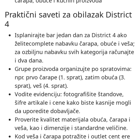
čarapa, obuće i kućnih proizvoda
Praktični saveti za obilazak District
4
Isplanirajte bar jedan dan za District 4 ako
želitecomplete nabavku čarapa, obuće i veša;
za ozbiljnu nabavku svih kategorija računajte
i dva dana.
Grupe proizvoda organizujte po spratovima:
npr. prvo čarape (1. sprat), zatim obuća (3.
sprat), veš (4. sprat).
Vodite evidenciju: fotografišite štandove,
šifre artikale i cene kako biste kasnije mogli
da uporedite dobavljače.
Proverite kvalitet materijala obuća, čarapa i
veša, kao i dimenzije i standardne veličine.
Kod veša i čarapa potražite i outlet cent ere