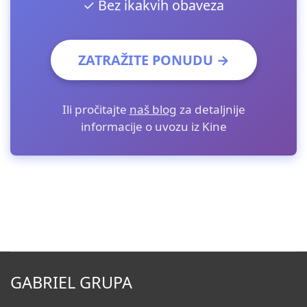
✓ Bez ikakvih obaveza
ZATRAŽITE PONUDU →
Ili pročitajte
naš blog
za detaljnije
informacije o uvozu iz Kine
GABRIEL GRUPA