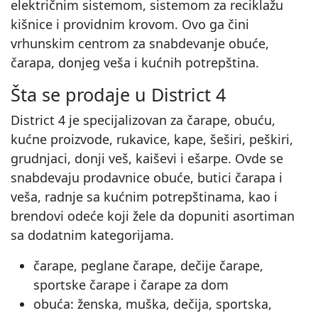
električnim sistemom, sistemom za reciklažu
kišnice i providnim krovom. Ovo ga čini
vrhunskim centrom za snabdevanje obuće,
čarapa, donjeg veša i kućnih potrepština.
Šta se prodaje u District 4
District 4 je specijalizovan za čarape, obuću,
kućne proizvode, rukavice, kape, šeširi, peškiri,
grudnjaci, donji veš, kaiševi i ešarpe. Ovde se
snabdevaju prodavnice obuće, butici čarapa i
veša, radnje sa kućnim potrepštinama, kao i
brendovi odeće koji žele da dopuniti asortiman
sa dodatnim kategorijama.
čarape, peglane čarape, dečije čarape,
sportske čarape i čarape za dom
obuća: ženska, muška, dečija, sportska,