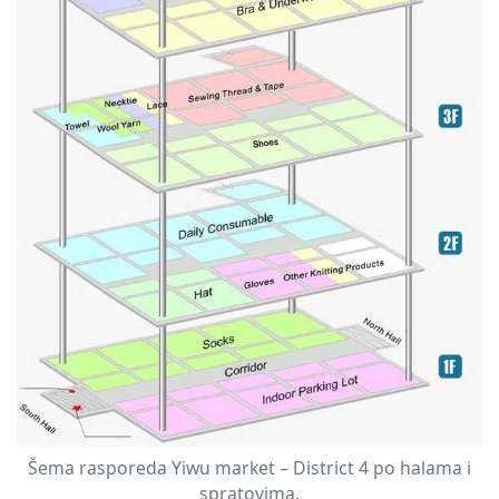
Šema rasporeda Yiwu market – District 4 po halama i
spratovima.