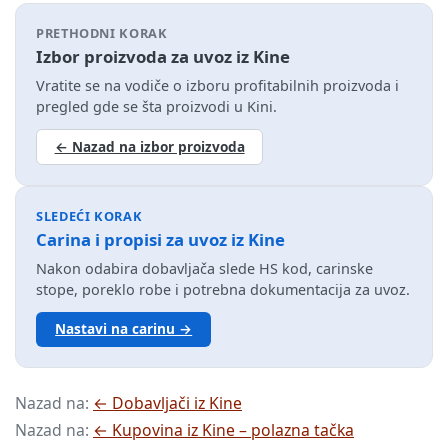
PRETHODNI KORAK
Izbor proizvoda za uvoz iz Kine
Vratite se na vodiče o izboru profitabilnih proizvoda i
pregled gde se šta proizvodi u Kini.
← Nazad na izbor proizvoda
SLEDEĆI KORAK
Carina i propisi za uvoz iz Kine
Nakon odabira dobavljača slede HS kod, carinske
stope, poreklo robe i potrebna dokumentacija za uvoz.
Nastavi na carinu →
Nazad na:
← Dobavljači iz Kine
Nazad na:
← Kupovina iz Kine – polazna tačka