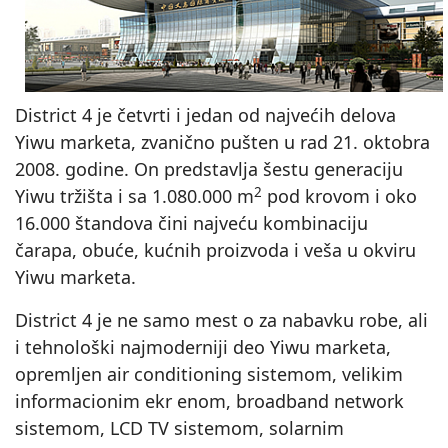
District 4 je četvrti i jedan od najvećih delova
Yiwu marketa, zvanično pušten u rad 21. oktobra
2008. godine. On predstavlja šestu generaciju
2
Yiwu tržišta i sa 1.080.000 m
pod krovom i oko
16.000 štandova čini najveću kombinaciju
čarapa, obuće, kućnih proizvoda i veša u okviru
Yiwu marketa.
District 4 je ne samo mest o za nabavku robe, ali
i tehnološki najmoderniji deo Yiwu marketa,
opremljen air conditioning sistemom, velikim
informacionim ekr enom, broadband network
sistemom, LCD TV sistemom, solarnim