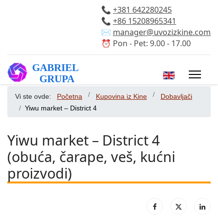
📞
+381 642280245
📞
+86 15208965341
✉️
manager@uvozizkine.com
⏰ Pon - Pet: 9.00 - 17.00
Izaberite vaš 
Vi ste ovde:
Početna
Kupovina iz Kine
Dobavljači
Yiwu market – District 4
Yiwu market – District 4
(obuća, čarape, veš, kućni
proizvodi)