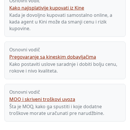
Osnovni vodič
Kako najisplativije kupovati iz Kine
Kada je dovoljno kupovati samostalno online, a
kada agent u Kini može da smanji cenu i rizik
kupovine.
Osnovni vodič
Pregovaranje sa kineskim dobavljačima
Kako postaviti uslove saradnje i dobiti bolju cenu,
rokove i nivo kvaliteta.
Osnovni vodič
MOQ i skriveni troškovi uvoza
Šta je MOQ, kako ga spustiti i koje dodatne
troškove morate uračunati pre narudžbine.