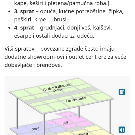
kape, šeširi i pletena/pamučna roba.]
3. sprat
– obuća, kućne potrebštine, čipka,
peškiri, krpe i ubrusi.
4. sprat
– grudnjaci, donji veš, kaiševi,
ešarpe i ostali dodaci za odeću.
Viši spratovi i povezane zgrade često imaju
dodatne showroom‑ovi i outlet cent ere za veće
dobavljače i brendove.