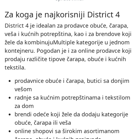
Za koga je najkorisniji District 4
District 4 je idealan za prodavce obuće, čarapa,
veša i kućnih potrepština, kao i za brendove koji
žele da kombinujuMultiple kategorije u jednom
kontejneru. Pogodan je i za online prodavce koji
prodaju različite tipove čarapa, obuće i kućnih
tekstila.
prodavnice obuće i čarapa, butici sa donjim
vešom
radnje sa kućnim potrepštinama i tekstilom
za dom
brendi odeće koji žele da dodaju kategorije
obuće, čarapa ili veša
online shopovi sa širokim asortimanom