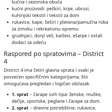
kućna i sezonska obuća
kućni proizvodi: peškiri, krpe, ubrusi,
kuhinjski tekstil i tekstil za dom
rukavice, kape, šeširi i pletena/pamučna roba
za zimsku i rekreativnu opremu
grudnjaci, donji veš, kaiševi, ešarpe i ostali
dodaci za odeću
Raspored po spratovima – District
4
District 4 ima četiri glavna sprata i svaki je
posvećen specifičnim kategorijama, što
omogućava pregledan i logičan obilazak.
1. sprat
– čarape svih tipa: ženske, muške,
dečije, sportske, peglane i čarape za dom.
2. sprat
– dnevne potrebštine, rukavice,