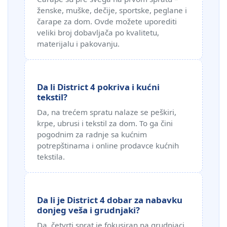
ženske, muške, dečije, sportske, peglane i
čarape za dom. Ovde možete uporediti
veliki broj dobavljača po kvalitetu,
materijalu i pakovanju.
Da li District 4 pokriva i kućni
tekstil?
Da, na trećem spratu nalaze se peškiri,
krpe, ubrusi i tekstil za dom. To ga čini
pogodnim za radnje sa kućnim
potrepštinama i online prodavce kućnih
tekstila.
Da li je District 4 dobar za nabavku
donjeg veša i grudnjaki?
Da, četvrti sprat je fokusiran na grudnjaci,