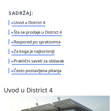
SADRŽAJ:
Uvod u District 4
Šta se prodaje u District 4
Raspored po spratovima
Za koga je najkorisniji
Praktični saveti za obilazak
Često postavljena pitanja
Uvod u District 4