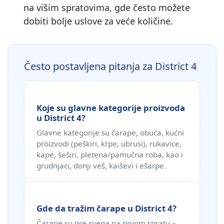
na višim spratovima, gde često možete
dobiti bolje uslove za veće količine.
Često postavljena pitanja za District 4
Koje su glavne kategorije proizvoda
u District 4?
Glavne kategorije su čarape, obuća, kućni
proizvodi (peškiri, krpe, ubrusi), rukavice,
kape, šeširi, pletena/pamučna roba, kao i
grudnjaci, donji veš, kaiševi i ešarpe.
Gde da tražim čarape u District 4?
Čarape su pre svega na prvom spratu –