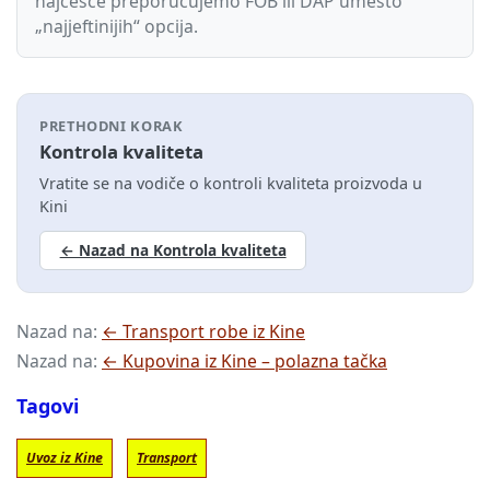
najčešće preporučujemo FOB ili DAP umesto
„najjeftinijih“ opcija.
PRETHODNI KORAK
Kontrola kvaliteta
Vratite se na vodiče o kontroli kvaliteta proizvoda u
Kini
← Nazad na Kontrola kvaliteta
Nazad na:
← Transport robe iz Kine
Nazad na:
← Kupovina iz Kine – polazna tačka
Tagovi
Uvoz iz Kine
Transport