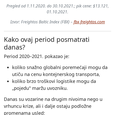
Pregled od 1.11.2020. do 30.10.2021.; pik cene: $13.121,
01.10.2021.
Izvor: Freightos Baltic Index (FBX) –
fbx.freightos.com
Kako ovaj period posmatrati
danas?
Period 2020–2021. pokazao je:
koliko snažno globalni poremećaji mogu da
utiču na cenu kontejnerskog transporta,
koliko brzo troškovi logistike mogu da
„pojedu" maržu uvozniku.
Danas su vozarine na drugim nivoima nego u
vrhuncu krize, ali i dalje ostaju podložne
promenama usled: