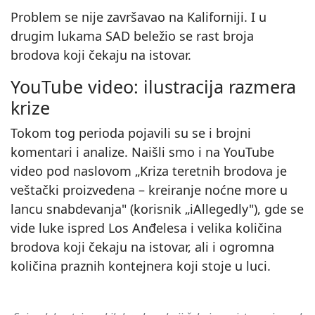
Problem se nije završavao na Kaliforniji. I u
drugim lukama SAD beležio se rast broja
brodova koji čekaju na istovar.
YouTube video: ilustracija razmera
krize
Tokom tog perioda pojavili su se i brojni
komentari i analize. Naišli smo i na YouTube
video pod naslovom „Kriza teretnih brodova je
veštački proizvedena – kreiranje noćne more u
lancu snabdevanja" (korisnik „iAllegedly"), gde se
vide luke ispred Los Anđelesa i velika količina
brodova koji čekaju na istovar, ali i ogromna
▶
količina praznih kontejnera koji stoje u luci.