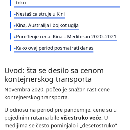
teku
Nestašica struje u Kini
Kina, Australija i bojkot uglja
Poređenje cena: Kina – Mediteran 2020–2021
Kako ovaj period posmatrati danas
Uvod: šta se desilo sa cenom
kontejnerskog transporta
Novembra 2020. počeo je snažan rast cene
kontejnerskog transporta.
U odnosu na period pre pandemije, cene su u
pojedinim rutama bile
višestruko veće
. U
medijima se često pominjalo i „desetostruko"