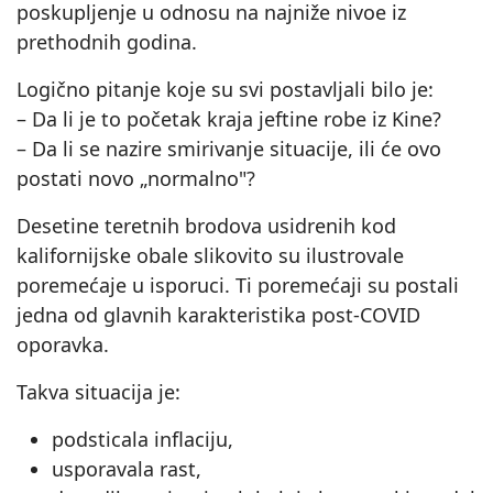
poskupljenje u odnosu na najniže nivoe iz
prethodnih godina.
Logično pitanje koje su svi postavljali bilo je:
– Da li je to početak kraja jeftine robe iz Kine?
– Da li se nazire smirivanje situacije, ili će ovo
postati novo „normalno"?
Desetine teretnih brodova usidrenih kod
kalifornijske obale slikovito su ilustrovale
poremećaje u isporuci. Ti poremećaji su postali
jedna od glavnih karakteristika post‑COVID
oporavka.
Takva situacija je:
podsticala inflaciju,
usporavala rast,