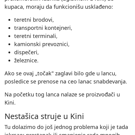
kupaca, moraju da funkcionišu usklađeno:
teretni brodovi,
transportni kontejneri,
teretni terminali,
kamionski prevoznici,
dispečeri,
železnice.
Ako se ovaj „točak" zaglavi bilo gde u lancu,
posledice se prenose na ceo lanac snabdevanja.
Na početku tog lanca nalaze se proizvođači u
Kini.
Nestašica struje u Kini
Tu dolazimo do još jednog problema koji je tada