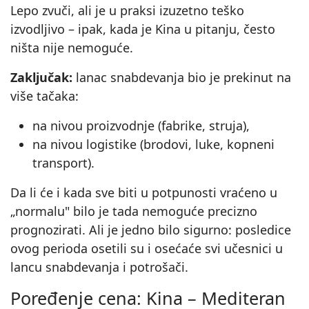
Lepo zvuči, ali je u praksi izuzetno teško
izvodljivo – ipak, kada je Kina u pitanju, često
ništa nije nemoguće.
Zaključak:
lanac snabdevanja bio je prekinut na
više tačaka:
na nivou proizvodnje (fabrike, struja),
na nivou logistike (brodovi, luke, kopneni
transport).
Da li će i kada sve biti u potpunosti vraćeno u
„normalu" bilo je tada nemoguće precizno
prognozirati. Ali je jedno bilo sigurno: posledice
ovog perioda osetili su i osećaće svi učesnici u
lancu snabdevanja i potrošači.
Poređenje cena: Kina – Mediteran