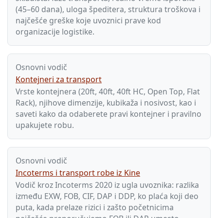
(45–60 dana), uloga špeditera, struktura troškova i
najčešće greške koje uvoznici prave kod
organizacije logistike.
Osnovni vodič
Kontejneri za transport
Vrste kontejnera (20ft, 40ft, 40ft HC, Open Top, Flat
Rack), njihove dimenzije, kubikaža i nosivost, kao i
saveti kako da odaberete pravi kontejner i pravilno
upakujete robu.
Osnovni vodič
Incoterms i transport robe iz Kine
Vodič kroz Incoterms 2020 iz ugla uvoznika: razlika
između EXW, FOB, CIF, DAP i DDP, ko plaća koji deo
puta, kada prelaze rizici i zašto početnicima