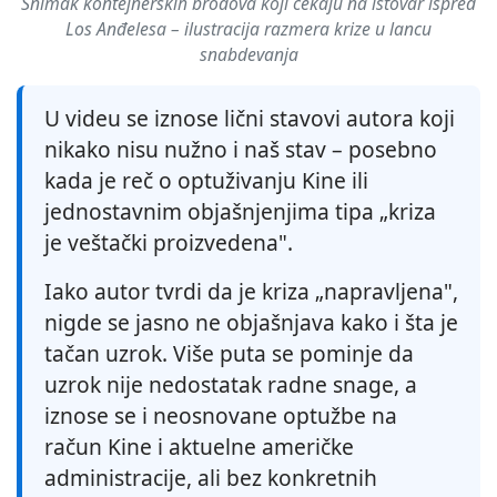
Snimak kontejnerskih brodova koji čekaju na istovar ispred
Los Anđelesa – ilustracija razmera krize u lancu
snabdevanja
U videu se iznose lični stavovi autora koji
nikako nisu nužno i naš stav – posebno
kada je reč o optuživanju Kine ili
jednostavnim objašnjenjima tipa „kriza
je veštački proizvedena".
Iako autor tvrdi da je kriza „napravljena",
nigde se jasno ne objašnjava kako i šta je
tačan uzrok. Više puta se pominje da
uzrok nije nedostatak radne snage, a
iznose se i neosnovane optužbe na
račun Kine i aktuelne američke
administracije, ali bez konkretnih