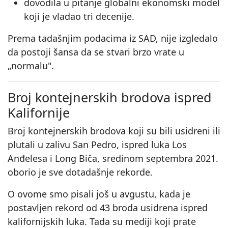
dovodila u pitanje globalni ekonomski model
koji je vladao tri decenije.
Prema tadašnjim podacima iz SAD, nije izgledalo
da postoji šansa da se stvari brzo vrate u
„normalu".
Broj kontejnerskih brodova ispred
Kalifornije
Broj kontejnerskih brodova koji su bili usidreni ili
plutali u zalivu San Pedro, ispred luka Los
Anđelesa i Long Biča, sredinom septembra 2021.
oborio je sve dotadašnje rekorde.
O ovome smo pisali još u avgustu, kada je
postavljen rekord od 43 broda usidrena ispred
kalifornijskih luka. Tada su mediji koji prate