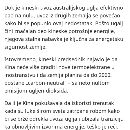
Dok je kineski uvoz australijskog uglja efektivno
pao na nulu, uvoz iz drugih zemalja se povećao
kako bi se popunio ovaj nedostatak. Pošto ugalj
čini značajan deo kineske potrošnje energije,
njegova stalna nabavka je ključna za energetsku
sigurnost zemlje.
Istovremeno, kineski predsednik najavio je da
Kina neće više graditi nove termoelektrane u
inostranstvu i da zemlja planira da do 2060.
postane „carbon‑neutral" – sa neto nultom
emisijom ugljen‑dioksida.
Da li je Kina pokušavala da iskoristi trenutak
kada su luke širom sveta zatrpane robom kako
bi se brže odrekla uvoza uglja i ubrzala tranziciju
ka obnovljivim izvorima energije, teško je reći.