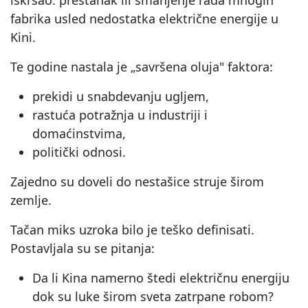
iskrsao: prestanak ili smanjenje rada mnogih
fabrika usled nedostatka električne energije u
Kini.
Te godine nastala je „savršena oluja" faktora:
prekidi u snabdevanju ugljem,
rastuća potražnja u industriji i
domaćinstvima,
politički odnosi.
Zajedno su doveli do nestašice struje širom
zemlje.
Tačan miks uzroka bilo je teško definisati.
Postavljala su se pitanja:
Da li Kina namerno štedi električnu energiju
dok su luke širom sveta zatrpane robom?