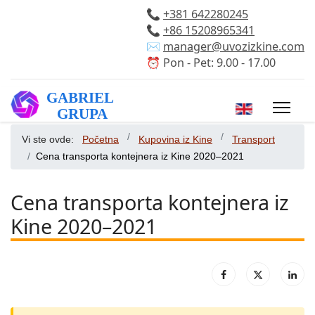
📞
+381 642280245
📞
+86 15208965341
✉️
manager@uvozizkine.com
⏰ Pon - Pet: 9.00 - 17.00
Izaberite vaš 
Vi ste ovde:
Početna
Kupovina iz Kine
Transport
Cena transporta kontejnera iz Kine 2020–2021
Cena transporta kontejnera iz
Kine 2020–2021