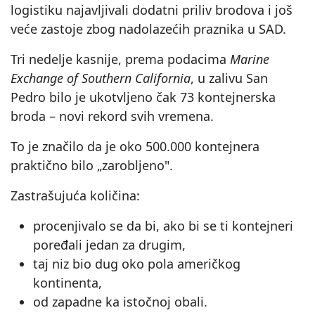
logistiku najavljivali dodatni priliv brodova i još
veće zastoje zbog nadolazećih praznika u SAD.
Tri nedelje kasnije, prema podacima
Marine
Exchange of Southern California
, u zalivu San
Pedro bilo je ukotvljeno čak 73 kontejnerska
broda – novi rekord svih vremena.
To je značilo da je oko 500.000 kontejnera
praktično bilo „zarobljeno".
Zastrašujuća količina:
procenjivalo se da bi, ako bi se ti kontejneri
poređali jedan za drugim,
taj niz bio dug oko pola američkog
kontinenta,
od zapadne ka istočnoj obali.