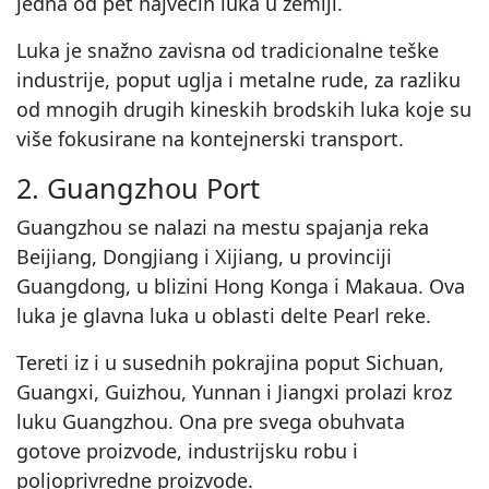
jedna od pet najvećih luka u zemlji.
Luka je snažno zavisna od tradicionalne teške
industrije, poput uglja i metalne rude, za razliku
od mnogih drugih kineskih brodskih luka koje su
više fokusirane na kontejnerski transport.
2. Guangzhou Port
Guangzhou se nalazi na mestu spajanja reka
Beijiang, Dongjiang i Xijiang, u provinciji
Guangdong, u blizini Hong Konga i Makaua. Ova
luka je glavna luka u oblasti delte Pearl reke.
Tereti iz i u susednih pokrajina poput Sichuan,
Guangxi, Guizhou, Yunnan i Jiangxi prolazi kroz
luku Guangzhou. Ona pre svega obuhvata
gotove proizvode, industrijsku robu i
poljoprivredne proizvode.