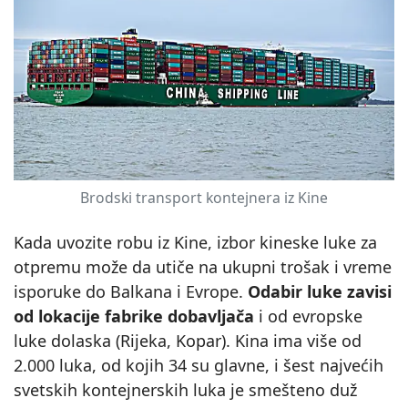
Brodski transport kontejnera iz Kine
Kada uvozite robu iz Kine, izbor kineske luke za
otpremu može da utiče na ukupni trošak i vreme
isporuke do Balkana i Evrope.
Odabir luke zavisi
od lokacije fabrike dobavljača
i od evropske
luke dolaska (Rijeka, Kopar). Kina ima više od
2.000 luka, od kojih 34 su glavne, i šest najvećih
svetskih kontejnerskih luka je smešteno duž