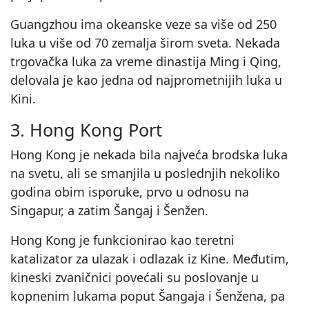
Guangzhou ima okeanske veze sa više od 250
luka u više od 70 zemalja širom sveta. Nekada
trgovačka luka za vreme dinastija Ming i Qing,
delovala je kao jedna od najprometnijih luka u
Kini.
3. Hong Kong Port
Hong Kong je nekada bila najveća brodska luka
na svetu, ali se smanjila u poslednjih nekoliko
godina obim isporuke, prvo u odnosu na
Singapur, a zatim Šangaj i Šenžen.
Hong Kong je funkcionirao kao teretni
katalizator za ulazak i odlazak iz Kine. Međutim,
kineski zvaničnici povećali su poslovanje u
kopnenim lukama poput Šangaja i Šenžena, pa