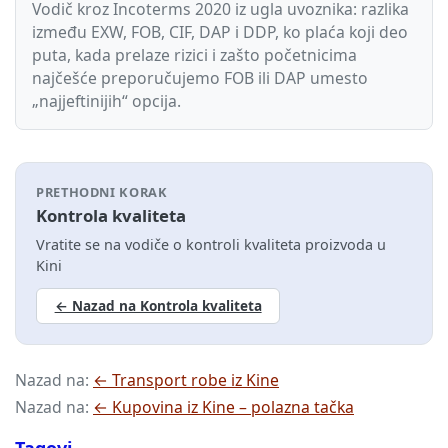
Vodič kroz Incoterms 2020 iz ugla uvoznika: razlika
između EXW, FOB, CIF, DAP i DDP, ko plaća koji deo
puta, kada prelaze rizici i zašto početnicima
najčešće preporučujemo FOB ili DAP umesto
„najjeftinijih“ opcija.
PRETHODNI KORAK
Kontrola kvaliteta
Vratite se na vodiče o kontroli kvaliteta proizvoda u
Kini
← Nazad na Kontrola kvaliteta
Nazad na:
← Transport robe iz Kine
Nazad na:
← Kupovina iz Kine – polazna tačka