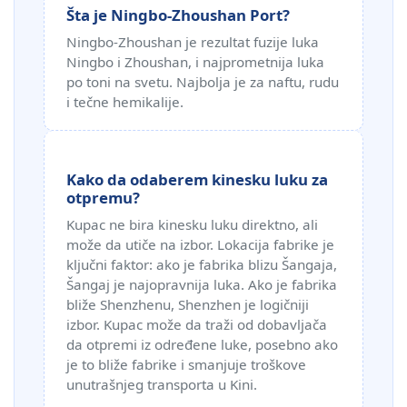
Šta je Ningbo-Zhoushan Port?
Ningbo-Zhoushan je rezultat fuzije luka
Ningbo i Zhoushan, i najprometnija luka
po toni na svetu. Najbolja je za naftu, rudu
i tečne hemikalije.
Kako da odaberem kinesku luku za
otpremu?
Kupac ne bira kinesku luku direktno, ali
može da utiče na izbor. Lokacija fabrike je
ključni faktor: ako je fabrika blizu Šangaja,
Šangaj je najopravnija luka. Ako je fabrika
bliže Shenzhenu, Shenzhen je logičniji
izbor. Kupac može da traži od dobavljača
da otpremi iz određene luke, posebno ako
je to bliže fabrike i smanjuje troškove
unutrašnjeg transporta u Kini.