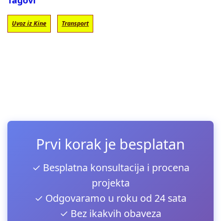
Tagovi
Uvoz iz Kine
Transport
Prvi korak je besplatan
✓ Besplatna konsultacija i procena
projekta
✓ Odgovaramo u roku od 24 sata
✓ Bez ikakvih obaveza