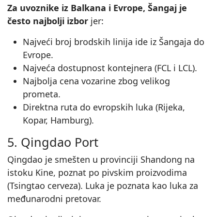
Za uvoznike iz Balkana i Evrope, Šangaj je
često najbolji izbor
jer:
Najveći broj brodskih linija ide iz Šangaja do
Evrope.
Najveća dostupnost kontejnera (FCL i LCL).
Najbolja cena vozarine zbog velikog
prometa.
Direktna ruta do evropskih luka (Rijeka,
Kopar, Hamburg).
5. Qingdao Port
Qingdao je smešten u provinciji Shandong na
istoku Kine, poznat po pivskim proizvodima
(Tsingtao cerveza). Luka je poznata kao luka za
međunarodni pretovar.