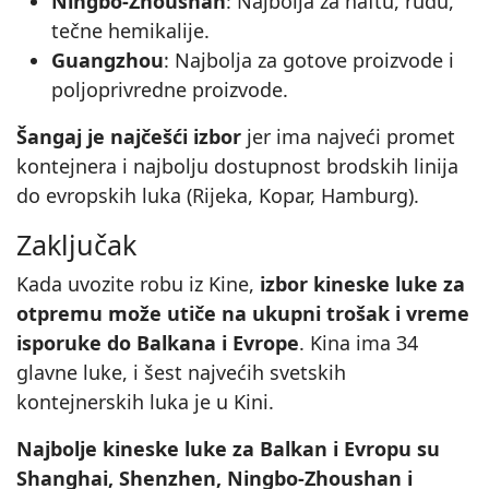
Ningbo-Zhoushan
: Najbolja za naftu, rudu,
tečne hemikalije.
Guangzhou
: Najbolja za gotove proizvode i
poljoprivredne proizvode.
Šangaj je najčešći izbor
jer ima najveći promet
kontejnera i najbolju dostupnost brodskih linija
do evropskih luka (Rijeka, Kopar, Hamburg).
Zaključak
Kada uvozite robu iz Kine,
izbor kineske luke za
otpremu može utiče na ukupni trošak i vreme
isporuke do Balkana i Evrope
. Kina ima 34
glavne luke, i šest najvećih svetskih
kontejnerskih luka je u Kini.
Najbolje kineske luke za Balkan i Evropu su
Shanghai, Shenzhen, Ningbo-Zhoushan i