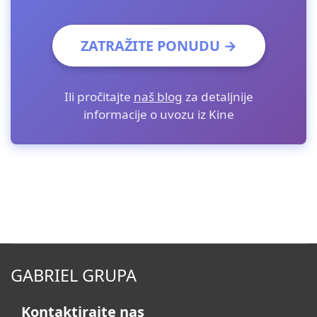
ZATRAŽITE PONUDU →
Ili pročitajte
naš blog
za detaljnije
informacije o uvozu iz Kine
GABRIEL GRUPA
Kontaktirajte nas