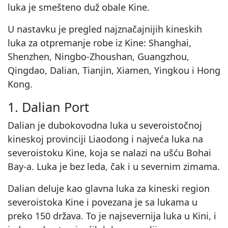
luka je smešteno duž obale Kine.
U nastavku je pregled najznačajnijih kineskih
luka za otpremanje robe iz Kine: Shanghai,
Shenzhen, Ningbo-Zhoushan, Guangzhou,
Qingdao, Dalian, Tianjin, Xiamen, Yingkou i Hong
Kong.
1. Dalian Port
Dalian je dubokovodna luka u severoistočnoj
kineskoj provinciji Liaodong i najveća luka na
severoistoku Kine, koja se nalazi na ušću Bohai
Bay-a. Luka je bez leda, čak i u severnim zimama.
Dalian deluje kao glavna luka za kineski region
severoistoka Kine i povezana je sa lukama u
preko 150 država. To je najsevernija luka u Kini, i