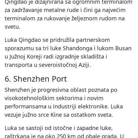
Qingdao je dizajnirana sa ogromnim terminalom
za zadržavanje metalne rude i čini ga najvećim
terminalom za rukovanje željeznom rudom na
svetu.
Luka Qingdao se pridružila partnerskom
sporazumu sa tri luke Shandonga i lukom Busan
u Južnoj Koreji radi izgradnje skladišta i
transporta u severoistočnoj Aziji.
6. Shenzhen Port
Shenzhen je progresivna oblast poznata po
visokotehnološkim sektorima i novim
performansama u industriji elektronike. Luka
vezuje južno srce Kine sa ostatkom sveta.
Luka se sastoji od istočne i zapadne luke,
raštrkana je na oko 250 km od obale grada. U