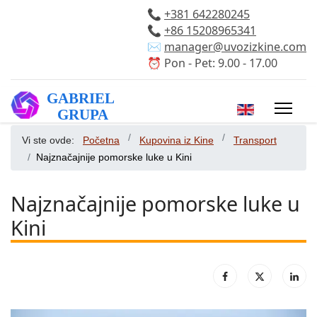
📞
+381 642280245
📞
+86 15208965341
✉️
manager@uvozizkine.com
⏰ Pon - Pet: 9.00 - 17.00
Izaberite vaš 
Vi ste ovde:
Početna
Kupovina iz Kine
Transport
Najznačajnije pomorske luke u Kini
Najznačajnije pomorske luke u
Kini