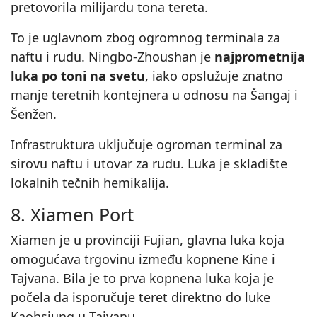
pretovorila milijardu tona tereta.
To je uglavnom zbog ogromnog terminala za
naftu i rudu. Ningbo-Zhoushan je
najprometnija
luka po toni na svetu
, iako opslužuje znatno
manje teretnih kontejnera u odnosu na Šangaj i
Šenžen.
Infrastruktura uključuje ogroman terminal za
sirovu naftu i utovar za rudu. Luka je skladište
lokalnih tečnih hemikalija.
8. Xiamen Port
Xiamen je u provinciji Fujian, glavna luka koja
omogućava trgovinu između kopnene Kine i
Tajvana. Bila je to prva kopnena luka koja je
počela da isporučuje teret direktno do luke
Kaohsiung u Tajvanu.