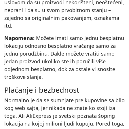
uslovom da su proizvodi nekorišteni, neoštećeni,
neprani i da su u svom prvobitnom stanju –
zajedno sa originalnim pakovanjem, oznakama
itd.
Napomena:
Možete imati samo jednu besplatnu
lokaciju odnosno besplatno vraćanje samo za
jednu porudžbinu. Dakle možete vratiti samo
jedan proizvod ukoliko ste ih poručili više
odjednom besplatno, dok za ostale vi snosite
troškove slanja.
Plaćanje i bezbednost
Normalno je da se sumnjate pre kupovine sa bilo
kog web sajta, jer nikada ne znate ko stoji iza
toga. Ali AliExpress je svetski poznata šoping
lokacija na kojoj milioni ljudi kupuju. Pored toga,