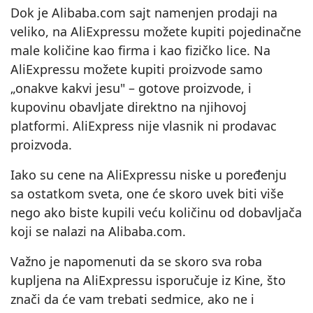
Dok je Alibaba.com sajt namenjen prodaji na
veliko, na AliExpressu možete kupiti pojedinačne
male količine kao firma i kao fizičko lice. Na
AliExpressu možete kupiti proizvode samo
„onakve kakvi jesu" – gotove proizvode, i
kupovinu obavljate direktno na njihovoj
platformi. AliExpress nije vlasnik ni prodavac
proizvoda.
Iako su cene na AliExpressu niske u poređenju
sa ostatkom sveta, one će skoro uvek biti više
nego ako biste kupili veću količinu od dobavljača
koji se nalazi na Alibaba.com.
Važno je napomenuti da se skoro sva roba
kupljena na AliExpressu isporučuje iz Kine, što
znači da će vam trebati sedmice, ako ne i