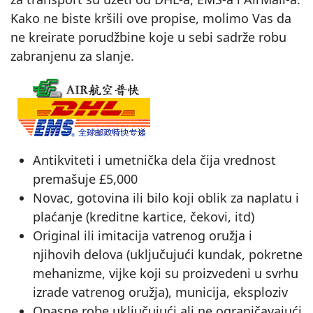
Kako ne biste kršili ove propise, molimo Vas da
ne kreirate porudžbine koje u sebi sadrže robu
zabranjenu za slanje.
Antikviteti i umetnička dela čija vrednost
premašuje £5,000
Novac, gotovina ili bilo koji oblik za naplatu i
plaćanje (kreditne kartice, čekovi, itd)
Original ili imitacija vatrenog oružja i
njihovih delova (uključujući kundak, pokretne
mehanizme, vijke koji su proizvedeni u svrhu
izrade vatrenog oružja), municija, eksploziv
Opasne robe uključujući ali ne ograničavajući