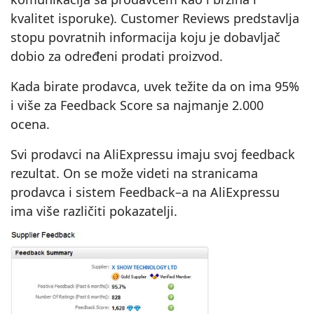
kvalitet isporuke). Customer Reviews predstavlja
stopu povratnih informacija koju je dobavljač
dobio za određeni prodati proizvod.
Kada birate prodavca, uvek težite da on ima 95%
i više za Feedback Score sa najmanje 2.000
ocena.
Svi prodavci na AliExpressu imaju svoj feedback
rezultat. On se može videti na stranicama
prodavca i sistem Feedback–a na AliExpressu
ima više različiti pokazatelji.