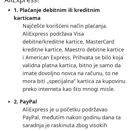
1. Plaćanje debitnim ili kreditnim
karticama
Najčešće korišćeni način plaćanja.
AliExpress podržava Visa
debitne/kreditne kartice, MasterCard
kreditne kartice, Maestro debitne kartice
i American Express. Prihvata se bilo koja
validna platna kartica, bitno je samo da
imate dovoljno novca na računu, to ne
mora biti „specijalna" kartica za kupovinu
preko interneta kao što mnogi misle.
2. PayPal
AliExpress je u početku podržavao
PayPal, međutim nakon godinu dana ta
saradnja je raskinuta zbog visokih