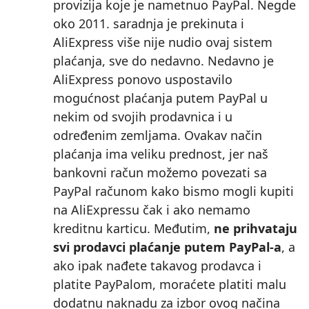
provizija koje je nametnuo PayPal. Negde
oko 2011. saradnja je prekinuta i
AliExpress više nije nudio ovaj sistem
plaćanja, sve do nedavno. Nedavno je
AliExpress ponovo uspostavilo
mogućnost plaćanja putem PayPal u
nekim od svojih prodavnica i u
određenim zemljama. Ovakav način
plaćanja ima veliku prednost, jer naš
bankovni račun možemo povezati sa
PayPal računom kako bismo mogli kupiti
na AliExpressu čak i ako nemamo
kreditnu karticu. Međutim,
ne prihvataju
svi prodavci plaćanje putem PayPal‑a
, a
ako ipak nađete takavog prodavca i
platite PayPalom, moraćete platiti malu
dodatnu naknadu za izbor ovog načina