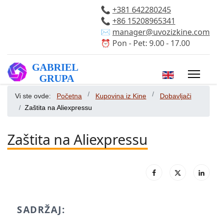
📞
+381 642280245
📞
+86 15208965341
✉️
manager@uvozizkine.com
⏰ Pon - Pet: 9.00 - 17.00
Izaberite vaš 
Vi ste ovde:
Početna
Kupovina iz Kine
Dobavljači
Zaštita na Aliexpressu
Zaštita na Aliexpressu
SADRŽAJ: