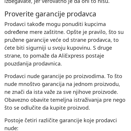
izbegavate, jer verovatno je da oni to nisu.
Proverite garancije prodavca
Prodavci takođe mogu ponuditi kupcima
određene mere zaštitne. Opšte je pravilo, što su
pružene garancije veće od strane prodavca, to
ćete biti sigurniji u svoju kupovinu. S druge
strane, to pomaže da AliExpress postaje
pouzdanija prodavnica.
Prodavci nude garancije po proizvodima. To što
nude mnoštvo garancija na jednom proizvodu,
ne znači da ista važe za sve njihove proizvode.
Obavezno obavite temeljna istraživanja pre nego
što se odlučite da kupite proizvod.
Postoje četiri različite garancije koje prodavci
nude: