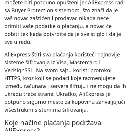
možete biti potpuno opušteni jer AliExpress radi
sa Buyer Protection sistemom, što znači da je
vaš novac zaštićen i prodavac nikada neće
primiti vaše podatke o plaćanju, a novac će
dobiti tek kada potvrdite da je sve stiglo i da je
sve u redu.
AliExpress štiti sva plaćanja koristeći najnovije
sisteme šifrovanja iz Visa, Mastercard i
VerisignSSL. Na svom sajtu koristi protokol
HTTPS, kroz koji se podaci koje razmenjujete
između računara i servera šifruju i ne mogu da ih
ukradu treće strane. Ukratko, AliExpress je
potpuno sigurno mesto za kupovinu zahvaljujući
višestrukim sistemima šifrovanja.
Koje načine plaćanja podržava
AliExpress?