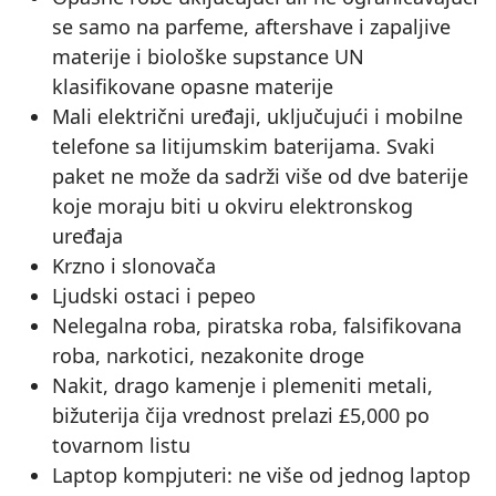
se samo na parfeme, aftershave i zapaljive
materije i biološke supstance UN
klasifikovane opasne materije
Mali električni uređaji, uključujući i mobilne
telefone sa litijumskim baterijama. Svaki
paket ne može da sadrži više od dve baterije
koje moraju biti u okviru elektronskog
uređaja
Krzno i slonovača
Ljudski ostaci i pepeo
Nelegalna roba, piratska roba, falsifikovana
roba, narkotici, nezakonite droge
Nakit, drago kamenje i plemeniti metali,
bižuterija čija vrednost prelazi £5,000 po
tovarnom listu
Laptop kompjuteri: ne više od jednog laptop