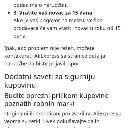
podacima o narudžbi).
3. Vratite vaš novac za 15 dana
Ako je vaš prigovor na mestu, većina
prodavaca će vam vratiti novac u roku od 15
dana.
Ipak, ako problem nije rešen, možete
kontaktirati AliExpress sa stranice detalja
narudžbe da biste prijavili spor.
Dodatni saveti za sigurniju
kupovinu
Budite oprezni prilikom kupovine
poznatih robnih marki
Originalni ili brendirani proizvodi na AliExpressu
veoma su retki. Uvek pokušavajte da ih