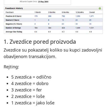
1. Zvezdice pored proizvoda
Zvezdice su pokazatelj koliko su kupci zadovoljni
obavljenom transakcijom.
Rejting:
5 zvezdica = odlično
4 zvezdice = dobro
3 zvezdice = fer
2 zvezdice = loše
1 zvezdica = jako loše