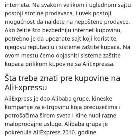
interneta. Na svakom velikom i uglednom sajtu
postoji stotine prodavaca, i uvek postoji
mogućnost da naiđete na nepoštene prodavce.
Ako želite što bezbedniju internet kupovinu,
potrebno je da upoznate sajt koji koristite,
njegovu reputaciju i sisteme zaštite kupaca. Na
ovom mestu ćemo objasniti sisteme zaštite
kupaca prilikom kupovine sa AliExpressa.
Šta treba znati pre kupovine na
AliExpressu
AliExpress je deo Alibaba grupe, kineske
kompanije za e‑trgovinu koja preduzećima i
potrošačima širom sveta i Kine nudi razne
maloprodajne usluge. Alibaba grupa je
pokrenula AliExpress 2010. godine.