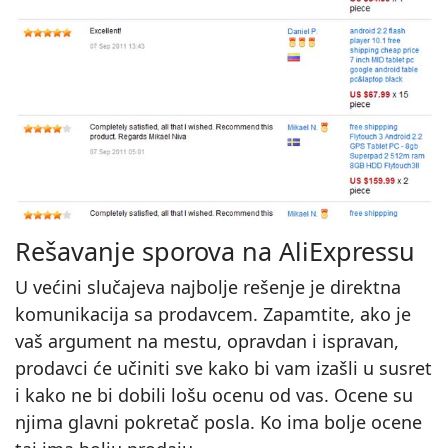
Rešavanje sporova na AliExpressu
U većini slučajeva najbolje rešenje je direktna
komunikacija sa prodavcem. Zapamtite, ako je
vaš argument na mestu, opravdan i ispravan,
prodavci će učiniti sve kako bi vam izašli u susret
i kako ne bi dobili lošu ocenu od vas. Ocene su
njima glavni pokretač posla. Ko ima bolje ocene