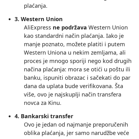
plaćanja.
3. Western Union
AliExpress
ne podržava
Western Union
kao standardni način plaćanja. Iako je
manje poznato, možete platiti i putem
Western Uniona u nekim zemljama, ali
proces je mnogo sporiji nego kod drugih
načina plaćanja: mora se otići u poštu ili
banku, ispuniti obrazac i sačekati do par
dana da uplata bude verifikovana. Šta
više, ovo je najskuplji način transfera
novca za Kinu.
4. Bankarski transfer
Ovo je jedan od najmanje preporučenih
oblika plaćanja, jer samo narudžbe veće