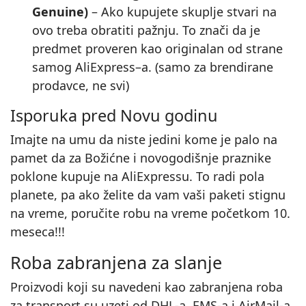
Genuine)
– Ako kupujete skuplje stvari na
ovo treba obratiti pažnju. To znači da je
predmet proveren kao originalan od strane
samog AliExpress–a. (samo za brendirane
prodavce, ne svi)
Isporuka pred Novu godinu
Imajte na umu da niste jedini kome je palo na
pamet da za Božićne i novogodišnje praznike
poklone kupuje na AliExpressu. To radi pola
planete, pa ako želite da vam vaši paketi stignu
na vreme, poručite robu na vreme početkom 10.
meseca!!!
Roba zabranjena za slanje
Proizvodi koji su navedeni kao zabranjena roba
za transport su uzeti od DHL‑a, EMS‑a i AirMail‑a.