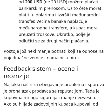
od
200 USD
(ne 20 USD) možete plaćati
bankarskim prenosom. Uz to ćete morati
platiti u dolarima i izvršiti međunarodni
transfer. Većina banaka naplaćuje
međunarodne transfere, a kupac mora
preuzeti troškove. Ukratko, bolje je
odlučiti se za drugi način plaćanja.
Postoje još neki manje poznati koji se odnose na
pojedinačne zemlje i nama nisu bitni.
Feedback sistem – ocene i
recenzije
Najlakši način za izbegavanje problema i sporova
je pronalazak prodavca sa reputacijom. Tada je
kupovina mnogo sigurnija i manje neizvesna.
Ako su hiljade zadovoljnih kupaca kupovali od