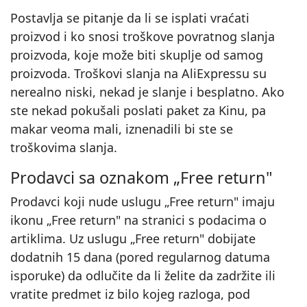
Postavlja se pitanje da li se isplati vraćati
proizvod i ko snosi troškove povratnog slanja
proizvoda, koje može biti skuplje od samog
proizvoda. Troškovi slanja na AliExpressu su
nerealno niski, nekad je slanje i besplatno. Ako
ste nekad pokušali poslati paket za Kinu, pa
makar veoma mali, iznenadili bi ste se
troškovima slanja.
Prodavci sa oznakom „Free return"
Prodavci koji nude uslugu „Free return" imaju
ikonu „Free return" na stranici s podacima o
artiklima. Uz uslugu „Free return" dobijate
dodatnih 15 dana (pored regularnog datuma
isporuke) da odlučite da li želite da zadržite ili
vratite predmet iz bilo kojeg razloga, pod