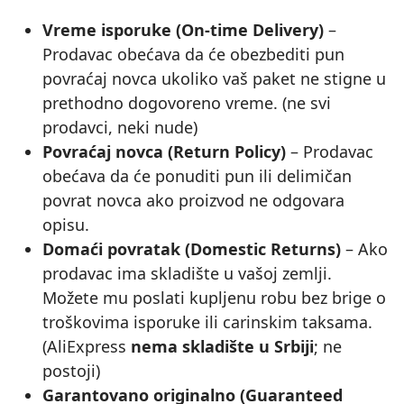
Vreme isporuke (On‑time Delivery)
–
Prodavac obećava da će obezbediti pun
povraćaj novca ukoliko vaš paket ne stigne u
prethodno dogovoreno vreme. (ne svi
prodavci, neki nude)
Povraćaj novca (Return Policy)
– Prodavac
obećava da će ponuditi pun ili delimičan
povrat novca ako proizvod ne odgovara
opisu.
Domaći povratak (Domestic Returns)
– Ako
prodavac ima skladište u vašoj zemlji.
Možete mu poslati kupljenu robu bez brige o
troškovima isporuke ili carinskim taksama.
(AliExpress
nema skladište u Srbiji
; ne
postoji)
Garantovano originalno (Guaranteed