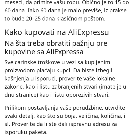
meseci, da primite vašu robu. Obično je to 15 do
60 dana. Iako 60 dana je malo previše, iz prakse
to bude 20–25 dana klasičnom poštom.
Kako kupovati na AliExpressu
Na šta treba obratiti pažnju pre
kupovine sa AliExpressa
Sve carinske troškove u vezi sa kupljenim
proizvodom plaćaju kupci. Da biste izbegli
kašnjenja u isporuci, proverite vaše lokalne
zakone, kao i listu zabranjenih stvari (imate je u
dnu stranice) kao i listu oporezivih stvari.
Prilikom postavljanja vaše porudžbine, utvrdite
svaki detalj, kao što su boja, veličina, količina, i
sl. Proverite da li ste dali ispravnu adresu za
isporuku paketa.