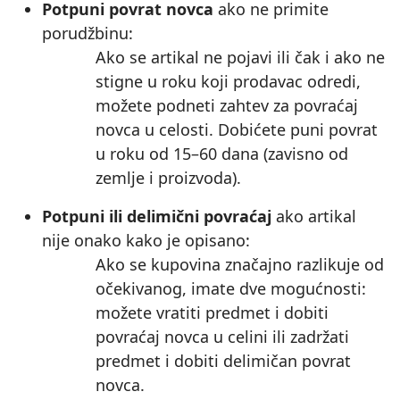
Potpuni povrat novca
ako ne primite
porudžbinu:
Ako se artikal ne pojavi ili čak i ako ne
stigne u roku koji prodavac odredi,
možete podneti zahtev za povraćaj
novca u celosti. Dobićete puni povrat
u roku od 15–60 dana (zavisno od
zemlje i proizvoda).
Potpuni ili delimični povraćaj
ako artikal
nije onako kako je opisano:
Ako se kupovina značajno razlikuje od
očekivanog, imate dve mogućnosti:
možete vratiti predmet i dobiti
povraćaj novca u celini ili zadržati
predmet i dobiti delimičan povrat
novca.