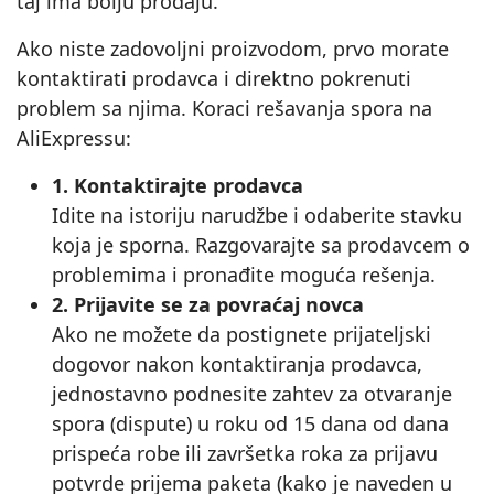
taj ima bolju prodaju.
Ako niste zadovoljni proizvodom, prvo morate
kontaktirati prodavca i direktno pokrenuti
problem sa njima. Koraci rešavanja spora na
AliExpressu:
1. Kontaktirajte prodavca
Idite na istoriju narudžbe i odaberite stavku
koja je sporna. Razgovarajte sa prodavcem o
problemima i pronađite moguća rešenja.
2. Prijavite se za povraćaj novca
Ako ne možete da postignete prijateljski
dogovor nakon kontaktiranja prodavca,
jednostavno podnesite zahtev za otvaranje
spora (dispute) u roku od 15 dana od dana
prispeća robe ili završetka roka za prijavu
potvrde prijema paketa (kako je naveden u