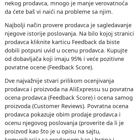
nekog prodavca, mnogo je manje verovatnoća
da ćete baš vi naići na probleme sa njim.
Najbolji način provere prodavca je sagledavanje
njegove istorije poslovanja. Na bilo kojoj stranici
prodavca kliknite karticu Feedback da biste
dobili potpuni uvid u ocenu prodavca. Kupujte
od dobavljača koji imaju 95% i veće pozitivne
povratne ocene (Feedback Score).
Dve najvažnije stvari prilikom ocenjivanja
prodavca i proizvoda na AliExpressu su povratna
ocena prodavca (Feedback Score) i ocena samog
proizvoda (Customer Reviews). Povratna ocena
prodavca pokazuje obim prodaje prodavca i
ocenu njegovog poslovanja (proverite da li je
proizvod kao što je u opisu na sajtu,
komunikacija sa prodavcem kao i brzina i