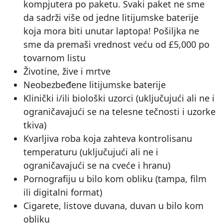
kompjutera po paketu. Svaki paket ne sme
da sadrži više od jedne litijumske baterije
koja mora biti unutar laptopa! Pošiljka ne
sme da premaši vrednost veću od £5,000 po
tovarnom listu
Životine, žive i mrtve
Neobezbeđene litijumske baterije
Klinički i/ili biološki uzorci (uključujući ali ne i
ograničavajući se na telesne tečnosti i uzorke
tkiva)
Kvarljiva roba koja zahteva kontrolisanu
temperaturu (uključujući ali ne i
ograničavajući se na cveće i hranu)
Pornografiju u bilo kom obliku (tampa, film
ili digitalni format)
Cigarete, listove duvana, duvan u bilo kom
obliku