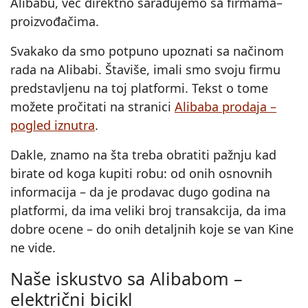
Alibabu, već direktno sarađujemo sa firmama–
proizvođačima.
Svakako da smo potpuno upoznati sa načinom
rada na Alibabi. Štaviše, imali smo svoju firmu
predstavljenu na toj platformi. Tekst o tome
možete pročitati na stranici
Alibaba prodaja –
pogled iznutra
.
Dakle, znamo na šta treba obratiti pažnju kad
birate od koga kupiti robu: od onih osnovnih
informacija – da je prodavac dugo godina na
platformi, da ima veliki broj transakcija, da ima
dobre ocene – do onih detaljnih koje se van Kine
ne vide.
Naše iskustvo sa Alibabom –
električni bicikl