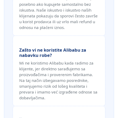
posebno ako kupujete samostalno bez
iskustva. Naše iskustvo i iskustvo naših
klijenata pokazuju da sporovi često završe
u korist prodavca ili uz vrlo mali refund u
odnosu na plaćeni iznos.
Zašto vi ne koristite Alibabu za
nabavku robe?
Mi ne koristimo Alibabu kada radimo za
klijente, jer direktno sarađujemo sa
proizvođačima i proverenim fabrikama.
Na taj način izbegavamo posrednike,
smanjujemo rizik od lošeg kvaliteta i
prevara i imamo već izgrađene odnose sa
dobavljačima.