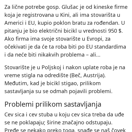
Za lične potrebe gosp. Glušac je od kineske firme
koja je registrovana u Kini, ali ima stovarišta u
Americi i EU, kupio poklon bratu za rođendan. U
pitanju je bio električni bicikl u vrednosti 950 $.
Ako firma ima svoje stovarište u Evropi, za
očekivati je da će ta roba biti po EU standardima
i da neće biti nikakvih problema – ali...
Stovarište je u Poljskoj i nakon uplate roba je na
vreme stigla na odredište (Beč, Austrija).
Međutim, kad je bicikl stigao, prilikom
sastavljanja su se odmah pojavili problemi.
Problemi prilikom sastavljanja
Cev sica i cev stuba u koju cev sica treba da uđe
se ne poklapaju; širine značajno odstupaju.
Pređe se nekako preko toga, snađe se naš čovek