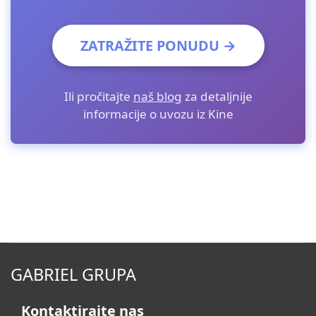
ZATRAŽITE PONUDU →
Ili pročitajte
naš blog
za detaljnije
informacije o uvozu iz Kine
GABRIEL GRUPA
Kontaktirajte nas