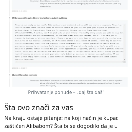
Prihvatanje ponude – „daj šta daš"
Šta ovo znači za vas
Na kraju ostaje pitanje: na koji način je kupac
zaštićen Alibabom? Šta bi se dogodilo da je u