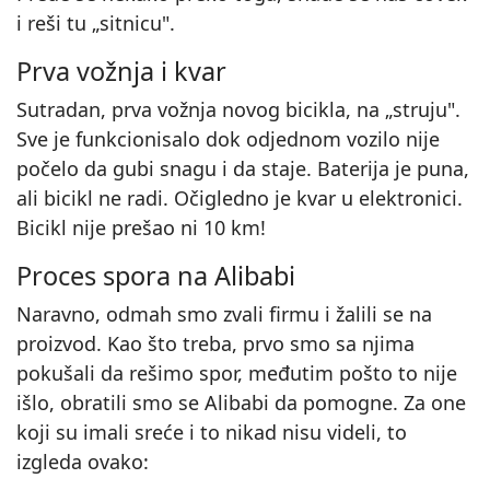
i reši tu „sitnicu".
Prva vožnja i kvar
Sutradan, prva vožnja novog bicikla, na „struju".
Sve je funkcionisalo dok odjednom vozilo nije
počelo da gubi snagu i da staje. Baterija je puna,
ali bicikl ne radi. Očigledno je kvar u elektronici.
Bicikl nije prešao ni 10 km!
Proces spora na Alibabi
Naravno, odmah smo zvali firmu i žalili se na
proizvod. Kao što treba, prvo smo sa njima
pokušali da rešimo spor, međutim pošto to nije
išlo, obratili smo se Alibabi da pomogne. Za one
koji su imali sreće i to nikad nisu videli, to
izgleda ovako: