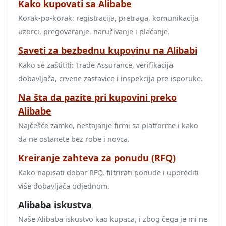
Kako kupovati sa Alibabe
Korak‑po‑korak: registracija, pretraga, komunikacija,
uzorci, pregovaranje, naručivanje i plaćanje.
Saveti za bezbednu kupovinu na Alibabi
Kako se zaštititi: Trade Assurance, verifikacija
dobavljača, crvene zastavice i inspekcija pre isporuke.
Na šta da pazite pri kupovini preko
Alibabe
Najčešće zamke, nestajanje firmi sa platforme i kako
da ne ostanete bez robe i novca.
Kreiranje zahteva za ponudu (RFQ)
Kako napisati dobar RFQ, filtrirati ponude i uporediti
više dobavljača odjednom.
Alibaba iskustva
Naše Alibaba iskustvo kao kupaca, i zbog čega je mi ne