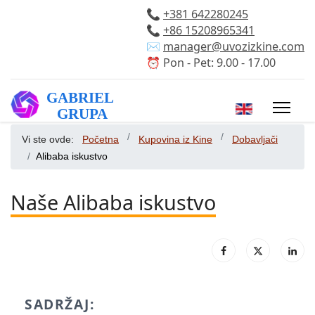
📞
+381 642280245
📞
+86 15208965341
✉️
manager@uvozizkine.com
⏰ Pon - Pet: 9.00 - 17.00
Izaberite vaš 
Vi ste ovde:
Početna
Kupovina iz Kine
Dobavljači
Alibaba iskustvo
Naše Alibaba iskustvo
SADRŽAJ: