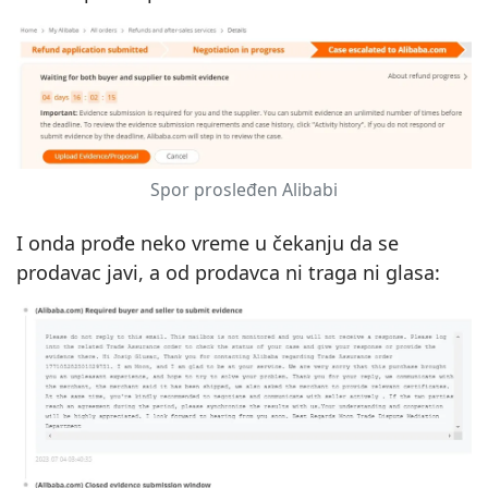
Spor prosleđen Alibabi
I onda prođe neko vreme u čekanju da se
prodavac javi, a od prodavca ni traga ni glasa: