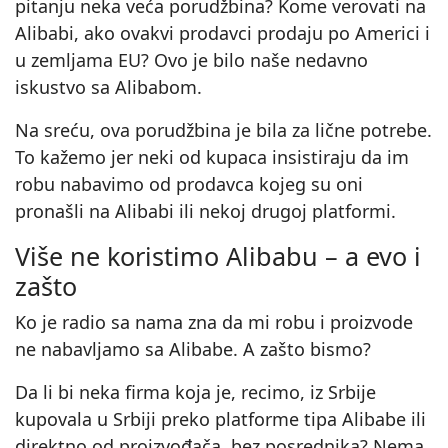
pitanju neka veća porudžbina? Kome verovati na
Alibabi, ako ovakvi prodavci prodaju po Americi i
u zemljama EU? Ovo je bilo naše nedavno
iskustvo sa Alibabom.
Na sreću, ova porudžbina je bila za lične potrebe.
To kažemo jer neki od kupaca insistiraju da im
robu nabavimo od prodavca kojeg su oni
pronašli na Alibabi ili nekoj drugoj platformi.
Više ne koristimo Alibabu – a evo i
zašto
Ko je radio sa nama zna da mi robu i proizvode
ne nabavljamo sa Alibabe. A zašto bismo?
Da li bi neka firma koja je, recimo, iz Srbije
kupovala u Srbiji preko platforme tipa Alibabe ili
direktno od proizvođača, bez posrednika? Nema