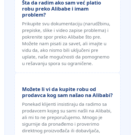
Šta da radim ako sam već platio
robu preko Alibabe i imam
problem?
Prikupite svu dokumentaciju (narudžbinu,
prepiske, slike i video zapise problema) i
pokrenite spor preko Alibabe što pre.
Možete nam pisati za savet, ali imajte u
vidu da, ako nismo bili uključeni pre
uplate, naše mogućnosti da pomognemo
u rešavanju spora su ograničene.
Možete li vi da kupite robu od
prodavca kog sam našao na Alibabi?
Ponekad klijenti insistiraju da radimo sa
prodavcem kojeg su sami našli na Alibabi,
ali mi to ne preporučujemo. Mnogo je
sigurnije da pronađemo i proverimo
direktnog proizvođača ili dobavljača,