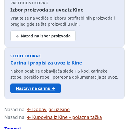
PRETHODNI KORAK
Izbor proizvoda za uvoz iz Kine
Vratite se na vodiče o izboru profitabilnih proizvoda i
pregled gde se šta proizvodi u Kini.
← Nazad na izbor proizvoda
SLEDEĆI KORAK
Carina i propisi za uvoz iz Kine
Nakon odabira dobavljača slede HS kod, carinske
stope, poreklo robe i potrebna dokumentacija za uvoz.
Nastavi na carinu →
Nazad na:
← Dobavljači iz Kine
Nazad na:
← Kupovina iz Kine – polazna tačka