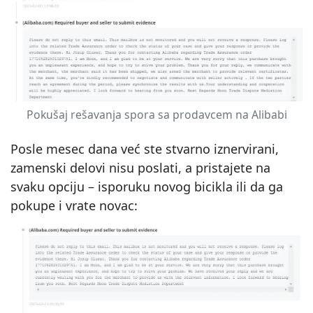
Pokušaj rešavanja spora sa prodavcem na Alibabi
Posle mesec dana već ste stvarno iznervirani,
zamenski delovi nisu poslati, a pristajete na
svaku opciju – isporuku novog bicikla ili da ga
pokupe i vrate novac: