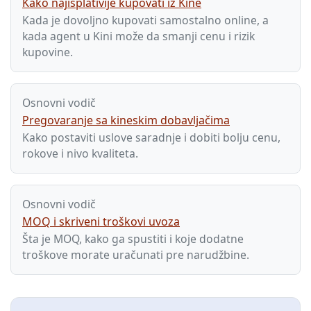
Kako najisplativije kupovati iz Kine
Kada je dovoljno kupovati samostalno online, a
kada agent u Kini može da smanji cenu i rizik
kupovine.
Osnovni vodič
Pregovaranje sa kineskim dobavljačima
Kako postaviti uslove saradnje i dobiti bolju cenu,
rokove i nivo kvaliteta.
Osnovni vodič
MOQ i skriveni troškovi uvoza
Šta je MOQ, kako ga spustiti i koje dodatne
troškove morate uračunati pre narudžbine.