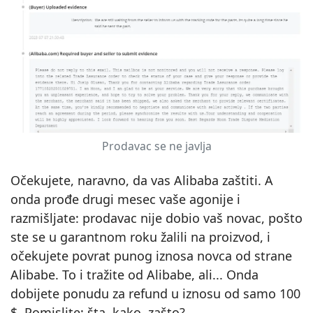
Prodavac se ne javlja
Očekujete, naravno, da vas Alibaba zaštiti. A
onda prođe drugi mesec vaše agonije i
razmišljate: prodavac nije dobio vaš novac, pošto
ste se u garantnom roku žalili na proizvod, i
očekujete povrat punog iznosa novca od strane
Alibabe. To i tražite od Alibabe, ali... Onda
dobijete ponudu za refund u iznosu od samo 100
$. Pomislite: šta, kako, zašto?